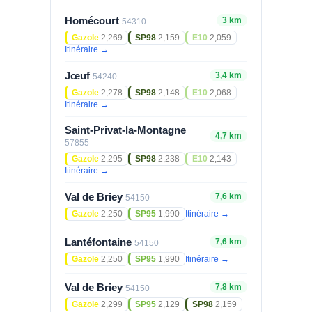
Homécourt
3 km
54310
Gazole
2,269
SP98
2,159
E10
2,059
Itinéraire →
Jœuf
3,4 km
54240
Gazole
2,278
SP98
2,148
E10
2,068
Itinéraire →
Saint-Privat-la-Montagne
4,7 km
57855
Gazole
2,295
SP98
2,238
E10
2,143
Itinéraire →
Val de Briey
7,6 km
54150
Gazole
2,250
SP95
1,990
Itinéraire →
Lantéfontaine
7,6 km
54150
Gazole
2,250
SP95
1,990
Itinéraire →
Val de Briey
7,8 km
54150
Gazole
2,299
SP95
2,129
SP98
2,159