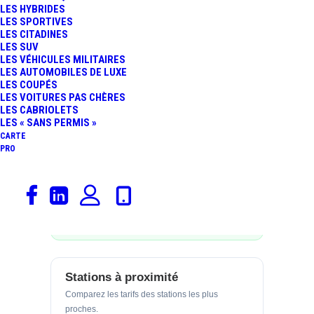
LES HYBRIDES
Prix des carburants
LES SPORTIVES
LES CITADINES
LES SUV
GAZOLE
SP98
2,284
2,148
LES VÉHICULES MILITAIRES
€/L
€/L
LES AUTOMOBILES DE LUXE
05/08/2026
05/08/2026
LES COUPÉS
LES VOITURES PAS CHÈRES
E10
E85
LES CABRIOLETS
2,068
0,872
€/L
€/L
LES « SANS PERMIS »
05/08/2026
05/08/2026
CARTE
PRO
GPLC
1,068
€/L
05/08/2026
Prix relevés le 05/08/2026 — mis à jour
automatiquement.
Stations à proximité
Comparez les tarifs des stations les plus
proches.