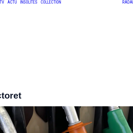
TV
ACTU
INSOLITES
COLLECTION
RADA
LES ANCIENNES
LE SALON RÉTROMOBILE
LE MANS CLASSIC
LE TOUR AUTO
toret