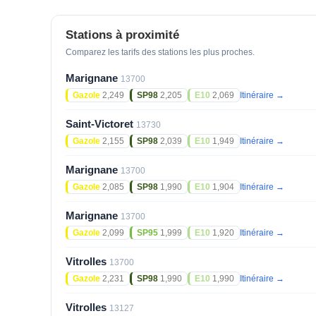
Stations à proximité
Comparez les tarifs des stations les plus proches.
Marignane
13700
Gazole
2,249
SP98
2,205
E10
2,069
Itinéraire →
Saint-Victoret
13730
Gazole
2,155
SP98
2,039
E10
1,949
Itinéraire →
Marignane
13700
Gazole
2,085
SP98
1,990
E10
1,904
Itinéraire →
Marignane
13700
Gazole
2,099
SP95
1,999
E10
1,920
Itinéraire →
Vitrolles
13700
Gazole
2,231
SP98
1,990
E10
1,990
Itinéraire →
Vitrolles
13127