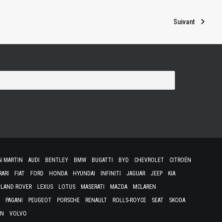
Suivant
N MARTIN
AUDI
BENTLEY
BMW
BUGATTI
BYD
CHEVROLET
CITROËN
RARI
FIAT
FORD
HONDA
HYUNDAI
INFINITI
JAGUAR
JEEP
KIA
LAND ROVER
LEXUS
LOTUS
MASERATI
MAZDA
MCLAREN
PAGANI
PEUGEOT
PORSCHE
RENAULT
ROLLS-ROYCE
SEAT
SKODA
EN
VOLVO