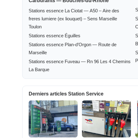
Carburants — Bouches-du-Rhône
S
Stations essence La Ciotat — A50 – Aire des
freres lumiere (ex liouquet) – Sens Marseille
S
Toulon
C
Stations essence Éguilles
S
B
Stations essence Plan-d’Orgon — Route de
Marseille
S
P
Stations essence Fuveau — Rn 96 Les 4 Chemins
La Barque
Derniers articles Station Service