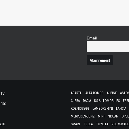
Email
N
ABARTH
ALFA ROMEO
ALPINE
ASTO
 TV
CUPRA
DACIA
DS AUTOMOBILES
FER
 PRO
KOENIGSEGG
LAMBORGHINI
LANCIA
MERCEDES-BENZ
MINI
NISSAN
OPEL
SSIC
SMART
TESLA
TOYOTA
VOLKSWAG