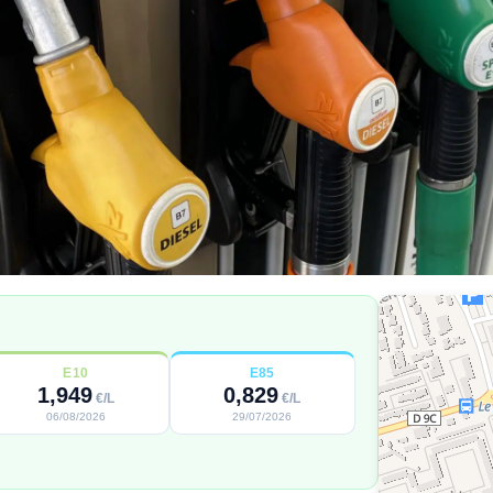
E10
E85
1,949
0,829
€/L
€/L
06/08/2026
29/07/2026