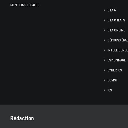
MENTIONS LÉGALES
GTA 6
GTA CHEATS
GTA ONLINE
DÉPOUSSIÉRA
INTELLIGENC
ESPIONNAGE I
CYBER ICS
OCMST
ICS
Rédaction