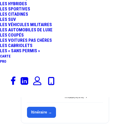
LES HYBRIDES
LES SPORTIVES
Catégorie
Garages, Peugeot
LES CITADINES
LES SUV
Marque
Peugeot
LES VÉHICULES MILITAIRES
LES AUTOMOBILES DE LUXE
Adresse
36 RUE BERNARD
LES COUPÉS
LES VOITURES PAS CHÈRES
RUYANT
LES CABRIOLETS
LES « SANS PERMIS »
Commune
59110
CARTE
PRO
Département
Nord (59)
Région
Hauts-de-France
Site
concessions.peugeot.fr/la-
madeleine ↗
Itinéraire →