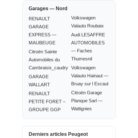
Garages — Nord
Volkswagen
RENAULT
Valauto Roubaix
GARAGE
EXPRESS —
Audi LESAFFRE
MAUBEUGE
AUTOMOBILES
— Faches
Citroën Sainte
Thumesnil
Automobiles du
Cambraisis_caudry
Volkswagen
Valauto Hainaut —
GARAGE
Bruay sur l Escaut
WALLART
Citroën Garage
RENAULT
Planque Sarl —
PETITE FORET –
Wattignies
GROUPE GGP
Derniers articles Peugeot