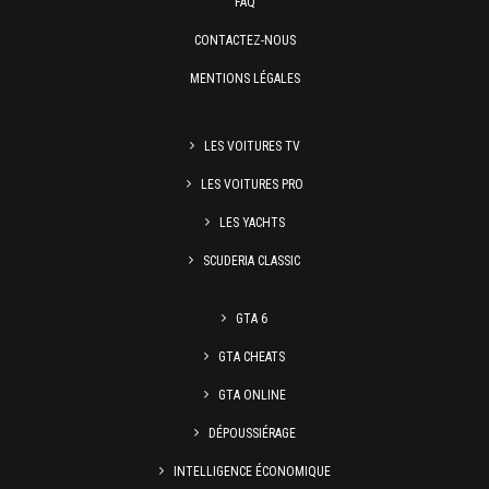
FAQ
CONTACTEZ-NOUS
MENTIONS LÉGALES
LES VOITURES TV
LES VOITURES PRO
LES YACHTS
SCUDERIA CLASSIC
GTA 6
GTA CHEATS
GTA ONLINE
DÉPOUSSIÉRAGE
INTELLIGENCE ÉCONOMIQUE