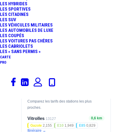
LES HYBRIDES
Prix des carburants
LES SPORTIVES
LES CITADINES
LES SUV
GAZOLE
SP98
2,222
1,990
LES VÉHICULES MILITAIRES
€/L
€/L
LES AUTOMOBILES DE LUXE
07/08/2026
07/08/2026
LES COUPÉS
LES VOITURES PAS CHÈRES
E10
LES CABRIOLETS
1,990
€/L
LES « SANS PERMIS »
07/08/2026
CARTE
PRO
Prix relevés le 07/08/2026 — mis à jour
automatiquement.
Stations à proximité
Comparez les tarifs des stations les plus
proches.
Vitrolles
0,6 km
13127
Gazole
2,155
E10
1,949
E85
0,829
Itinéraire →