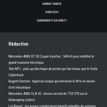
AIRBAG TAKATA
PURETECH
CARBURANTS EN DIRECT
Rédaction
Mercedes-AMG GT 53 Coupé 4 portes : 544 ch pour redéfinir le
grand tourisme électrique
Telo MT1 : pick‑up électrique de poche qui fait mieux que le Tesla
Cybertruck
Bugatti Destrier : hypercar unique qui réinvente le W16 en œuvre
d’art mécanique
Mercedes-AMG CLA 45 : chrono record de 7’32″070 sur le
Nürburgring (vidéo)
Loi Ripost : les jeunes conducteurs bientôt interdits de voitures