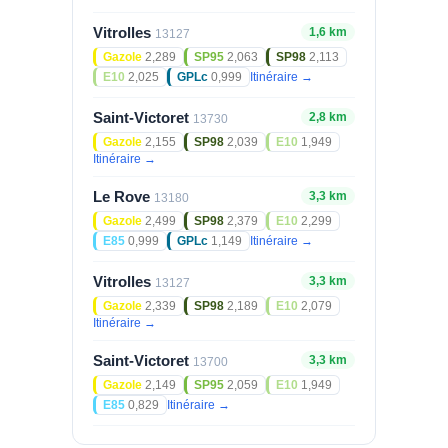
Vitrolles
1,6 km
13127
Gazole
2,289
SP95
2,063
SP98
2,113
E10
2,025
GPLc
0,999
Itinéraire →
Saint-Victoret
2,8 km
13730
Gazole
2,155
SP98
2,039
E10
1,949
Itinéraire →
Le Rove
3,3 km
13180
Gazole
2,499
SP98
2,379
E10
2,299
E85
0,999
GPLc
1,149
Itinéraire →
Vitrolles
3,3 km
13127
Gazole
2,339
SP98
2,189
E10
2,079
Itinéraire →
Saint-Victoret
3,3 km
13700
Gazole
2,149
SP95
2,059
E10
1,949
E85
0,829
Itinéraire →