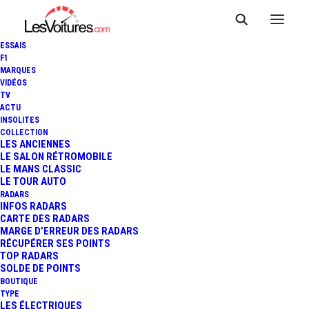
ESSAIS
F1
MARQUES
VIDÉOS
Stations essence Vitrolles —
TV
ACTU
Zac Anjoly Av. D’italie
INSOLITES
COLLECTION
LES ANCIENNES
LE SALON RÉTROMOBILE
LE MANS CLASSIC
LE TOUR AUTO
RADARS
INFOS RADARS
CARTE DES RADARS
MARGE D’ERREUR DES RADARS
RÉCUPÉRER SES POINTS
TOP RADARS
SOLDE DE POINTS
BOUTIQUE
TYPE
LES ÉLECTRIQUES