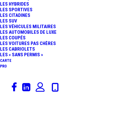
LES HYBRIDES
LES SPORTIVES
LES CITADINES
LES SUV
LES VÉHICULES MILITAIRES
LES AUTOMOBILES DE LUXE
LES COUPÉS
Radars de nouvelle génération
LES VOITURES PAS CHÈRES
LES CABRIOLETS
Accueil
Archive by Category "Radars de nouvelle génération"
LES « SANS PERMIS »
CARTE
PRO
Radar fixe Cannes
Boulevard De La Croisette
Ce
Radar vitesse fixe de nouvelle
génération, doté de fonctionnalités plus