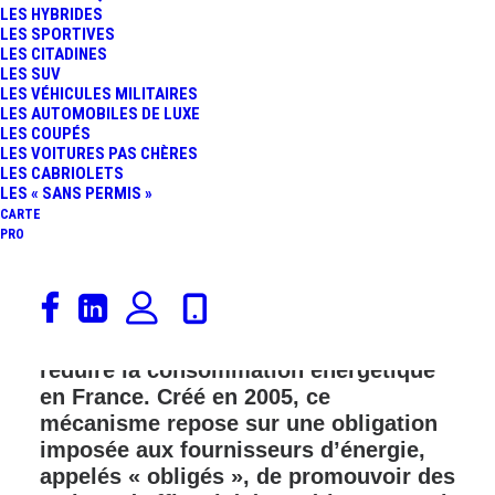
LES HYBRIDES
FR
LES SPORTIVES
LES CITADINES
LES SUV
LES VÉHICULES MILITAIRES
LES AUTOMOBILES DE LUXE
LES COUPÉS
LES VOITURES PAS CHÈRES
LES CABRIOLETS
LES « SANS PERMIS »
CARTE
PRO
Les Certificats d’Economies d’Energie
(CEE) constituent un dispositif clé
pour encourager les initiatives visant à
réduire la consommation énergétique
en France. Créé en 2005, ce
mécanisme repose sur une obligation
imposée aux fournisseurs d’énergie,
appelés « obligés », de promouvoir des