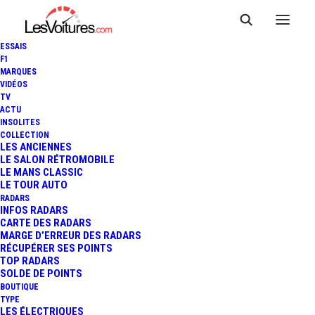
ESSAIS
F1
MARQUES
VIDÉOS
TV
CERTIFICATS D'ECONOMIES
ACTU
INSOLITES
D'ENERGIE (CEE) : NOUVELLE
COLLECTION
LES ANCIENNES
LE SALON RÉTROMOBILE
AIDE À L'ACHAT POUR UNE
LE MANS CLASSIC
LE TOUR AUTO
VOITURE ÉLECTRIQUE
RADARS
INFOS RADARS
CARTE DES RADARS
MARGE D’ERREUR DES RADARS
RÉCUPÉRER SES POINTS
3 Minutes
|
10 mars 2025
TOP RADARS
SOLDE DE POINTS
BOUTIQUE
TYPE
LES ÉLECTRIQUES