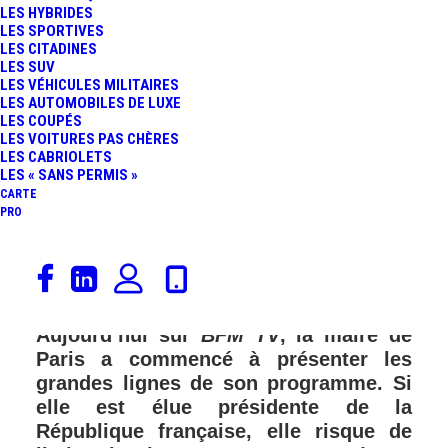
LES HYBRIDES
LES SPORTIVES
LES CITADINES
LES SUV
LES VÉHICULES MILITAIRES
LES AUTOMOBILES DE LUXE
LES COUPÉS
LES VOITURES PAS CHÈRES
LES CABRIOLETS
LES « SANS PERMIS »
CARTE
PRO
Depuis le 12 septembre dernier, Anne
Hidalgo est officiellement candidate à
l’élection présidentielle 2022.
Aujourd’hui sur
BFM TV
, la maire de
Paris a commencé à présenter les
grandes lignes de son programme. Si
elle est élue présidente de la
République française, elle risque de