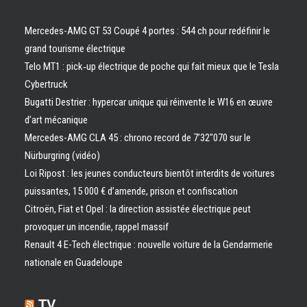
Mercedes-AMG GT 53 Coupé 4 portes : 544 ch pour redéfinir le
grand tourisme électrique
Telo MT1 : pick‑up électrique de poche qui fait mieux que le Tesla
Cybertruck
Bugatti Destrier : hypercar unique qui réinvente le W16 en œuvre
d’art mécanique
Mercedes-AMG CLA 45 : chrono record de 7’32″070 sur le
Nürburgring (vidéo)
Loi Ripost : les jeunes conducteurs bientôt interdits de voitures
puissantes, 15 000 € d’amende, prison et confiscation
Citroën, Fiat et Opel : la direction assistée électrique peut
provoquer un incendie, rappel massif
Renault 4 E-Tech électrique : nouvelle voiture de la Gendarmerie
nationale en Guadeloupe
TV