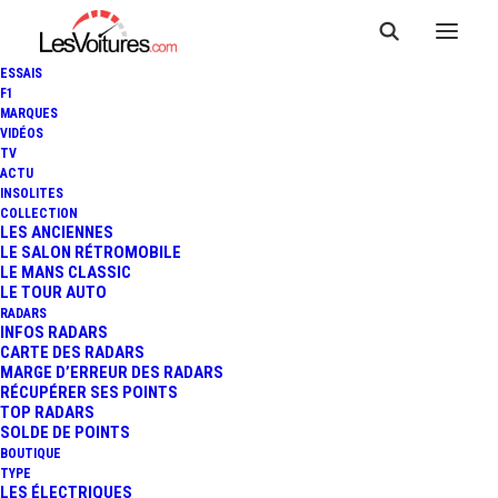
ESSAIS
F1
MARQUES
VIDÉOS
TV
ACTU
ANNE HIDALGO : 130 KM/H
INSOLITES
COLLECTION
SUR AUTOROUTE, C'EST
LES ANCIENNES
LE SALON RÉTROMOBILE
LE MANS CLASSIC
TROP POUR ELLE
LE TOUR AUTO
RADARS
INFOS RADARS
CARTE DES RADARS
3 Minutes
|
21 septembre 2021
MARGE D’ERREUR DES RADARS
RÉCUPÉRER SES POINTS
TOP RADARS
SOLDE DE POINTS
BOUTIQUE
TYPE
LES ÉLECTRIQUES
FR