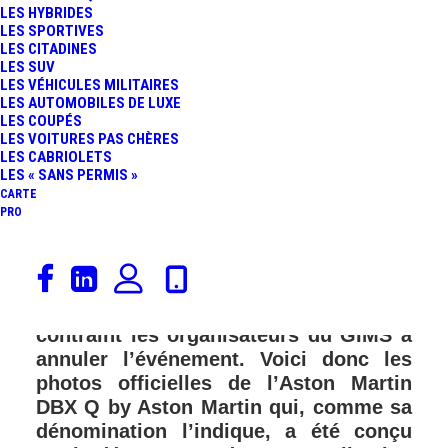
LES HYBRIDES
LES SPORTIVES
LES CITADINES
LES SUV
LES VÉHICULES MILITAIRES
LES AUTOMOBILES DE LUXE
LES COUPÉS
LES VOITURES PAS CHÈRES
LES CABRIOLETS
LES « SANS PERMIS »
CARTE
PRO
Aston Martin comptait présenter au
salon de Genève son SUV en première
mondiale. Hélas, le coronavirus a
contraint les organisateurs du GIMS à
annuler l’événement. Voici donc les
photos officielles de l’Aston Martin
DBX Q by Aston Martin qui, comme sa
dénomination l’indique, a été conçu