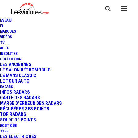
ESSAIS
F1
MARQUES
VIDÉOS
TV
ACTU
ASTON MARTIN DBX : UNE
INSOLITES
COLLECTION
SUPERBE VERSION Q BY
LES ANCIENNES
LE SALON RÉTROMOBILE
LE MANS CLASSIC
ASTON MARTIN
LE TOUR AUTO
RADARS
INFOS RADARS
CARTE DES RADARS
2 Minutes
|
8 mars 2020
MARGE D’ERREUR DES RADARS
RÉCUPÉRER SES POINTS
TOP RADARS
SOLDE DE POINTS
BOUTIQUE
TYPE
LES ÉLECTRIQUES
FR