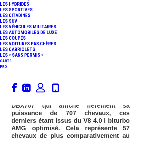
LES HYBRIDES
LES SPORTIVES
LES CITADINES
LES SUV
LES VÉHICULES MILITAIRES
LES AUTOMOBILES DE LUXE
LES COUPÉS
LES VOITURES PAS CHÈRES
LES CABRIOLETS
LES « SANS PERMIS »
CARTE
PRO
Alors que, cette année, Ferrari est
attendu au tournant avec son tout
premier SUV, Aston Martin dévoile le
DBX707 qui affiche fièrement sa
puissance de 707 chevaux, ces
derniers étant issus du V8 4.0 l biturbo
AMG optimisé. Cela représente 57
chevaux de plus comparativement au