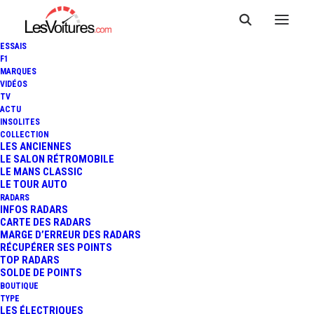
ESSAIS
F1
MARQUES
VIDÉOS
TV
ACTU
ASTON MARTIN DBX707 : LE
INSOLITES
COLLECTION
PLUS PUISSANT DES SUV DU
LES ANCIENNES
LE SALON RÉTROMOBILE
LE MANS CLASSIC
MONDE
LE TOUR AUTO
RADARS
INFOS RADARS
CARTE DES RADARS
5 Minutes
|
1 février 2022
MARGE D’ERREUR DES RADARS
RÉCUPÉRER SES POINTS
TOP RADARS
SOLDE DE POINTS
BOUTIQUE
TYPE
LES ÉLECTRIQUES
FR