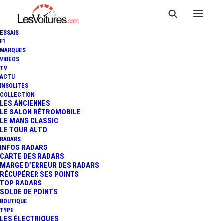
ESSAIS
F1
MARQUES
VIDÉOS
TV
ACTU
AUDI URBANSPHERE
INSOLITES
COLLECTION
CONCEPT : POUR LES
LES ANCIENNES
LE SALON RÉTROMOBILE
LE MANS CLASSIC
MÉGALOPOLES CHINOISES
LE TOUR AUTO
RADARS
INFOS RADARS
CARTE DES RADARS
4 Minutes
|
19 avril 2022
MARGE D’ERREUR DES RADARS
RÉCUPÉRER SES POINTS
TOP RADARS
SOLDE DE POINTS
BOUTIQUE
TYPE
LES ÉLECTRIQUES
FR