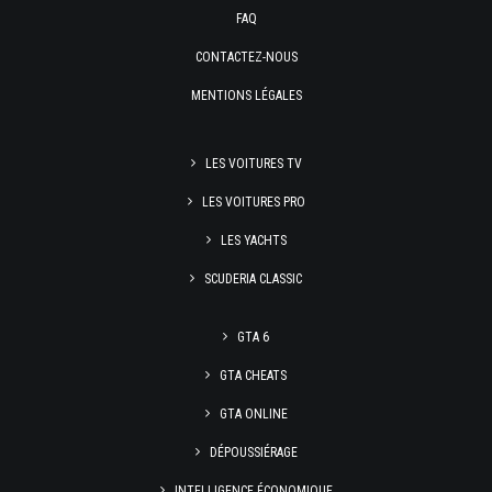
FAQ
CONTACTEZ-NOUS
MENTIONS LÉGALES
LES VOITURES TV
LES VOITURES PRO
LES YACHTS
SCUDERIA CLASSIC
GTA 6
GTA CHEATS
GTA ONLINE
DÉPOUSSIÉRAGE
INTELLIGENCE ÉCONOMIQUE