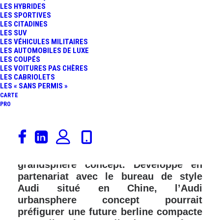
LES HYBRIDES
LES SPORTIVES
LES CITADINES
LES SUV
LES VÉHICULES MILITAIRES
LES AUTOMOBILES DE LUXE
LES COUPÉS
LES VOITURES PAS CHÈRES
LES CABRIOLETS
LES « SANS PERMIS »
CARTE
PRO
La firme aux anneaux dévoile,
aujourd’hui, un nouveau concept-car
qui rejoint les skysphere concept et
grandsphere concept. Développé en
partenariat avec le bureau de style
Audi situé en Chine, l’Audi
urbansphere concept pourrait
préfigurer une future berline compacte