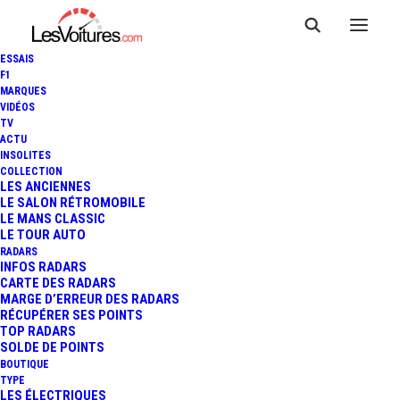
ESSAIS
F1
MARQUES
VIDÉOS
TV
ACTU
INSOLITES
COLLECTION
LES ANCIENNES
LE SALON RÉTROMOBILE
LE MANS CLASSIC
LE TOUR AUTO
RADARS
INFOS RADARS
CARTE DES RADARS
MARGE D’ERREUR DES RADARS
RÉCUPÉRER SES POINTS
TOP RADARS
8 août 2026
SOLDE DE POINTS
BOUTIQUE
PEUGEOT 308 GTI : UNE
TYPE
LES ÉLECTRIQUES