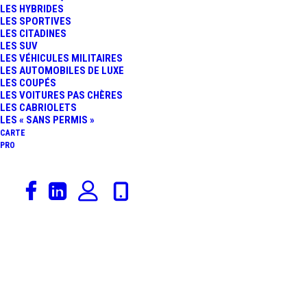
LES HYBRIDES
HYBRIDE SPORTIVE
LES SPORTIVES
LES CITADINES
LES SUV
POURRAIT ÊTRE
LES VÉHICULES MILITAIRES
LES AUTOMOBILES DE LUXE
LES COUPÉS
COMMERCIALISÉE
LES VOITURES PAS CHÈRES
LES CABRIOLETS
LES « SANS PERMIS »
CARTE
PRO
17 avril 2015
Peugeot
,
Concept Cars
,
Actualités Automobiles
,
SUV
Constructeurs
,
Catégorie De Véhicules
PEUGEOT QUARTZ :
LE CONCEPT DE SUV