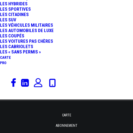
LES HYBRIDES
Rien trouvé.
BMW M235I EN MODE
LES SPORTIVES
LES CITADINES
LES SUV
« HULK AUTOMOBILE »
LES VÉHICULES MILITAIRES
LES AUTOMOBILES DE LUXE
ABONNEZ-VOUS À NOTRE LETTRE
LES COUPÉS
DE 570 CHEVAUX !
D'INFORMATION
LES VOITURES PAS CHÈRES
LES CABRIOLETS
LES « SANS PERMIS »
CARTE
Email
PRO
CARTE
ABONNEMENT