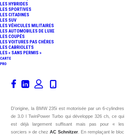
LES HYBRIDES
FR
LES SPORTIVES
LES CITADINES
LES SUV
LES VÉHICULES MILITAIRES
LES AUTOMOBILES DE LUXE
LES COUPÉS
LES VOITURES PAS CHÈRES
LES CABRIOLETS
LES « SANS PERMIS »
CARTE
PRO
Le préparateur
AC Schnitzer
profite du salon de Genève
pour sortir son monstre vert, la
ACL2
version revue et
« corrigée » de la
BMW
M235i
.
D’origine, la BMW 235i est motorisée par un 6-cylindres
de 3.0 l TwinPower Turbo qui développe 326 ch, ce qui
est déjà largement suffisant mais pas pour « les
sorciers » de chez
AC Schnitzer
. En remplaçant le bloc