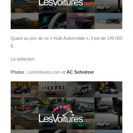
Quant au prix de ce « Hulk Automobile », il est de 149 000
€.
La rédaction
Photos
: LesVoitures.com et
AC Schnitzer