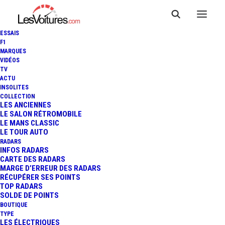
ESSAIS
F1
MARQUES
VIDÉOS
TV
AC SCHNITZER ACL2 : LA
ACTU
INSOLITES
BMW M235I EN MODE "HULK
COLLECTION
LES ANCIENNES
LE SALON RÉTROMOBILE
AUTOMOBILE" DE 570
LE MANS CLASSIC
LE TOUR AUTO
CHEVAUX !
RADARS
INFOS RADARS
CARTE DES RADARS
MARGE D’ERREUR DES RADARS
RÉCUPÉRER SES POINTS
1 Minutes
|
8 mars 2016
TOP RADARS
SOLDE DE POINTS
BOUTIQUE
TYPE
LES ÉLECTRIQUES