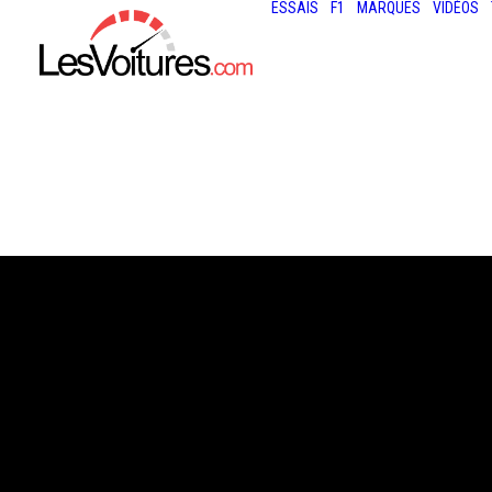
ESSAIS
F1
MARQUES
VIDÉOS
9 juillet 2026
VIDÉO : HISTORI
MULET DE L’ALP