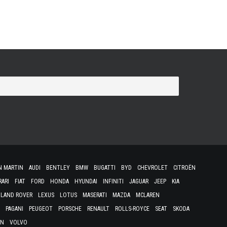
ine A290 et du SUV A390, la remplaçante de l’actuelle
N MARTIN
AUDI
BENTLEY
BMW
BUGATTI
BYD
CHEVROLET
CITROËN
RARI
FIAT
FORD
HONDA
HYUNDAI
INFINITI
JAGUAR
JEEP
KIA
LAND ROVER
LEXUS
LOTUS
MASERATI
MAZDA
MCLAREN
PAGANI
PEUGEOT
PORSCHE
RENAULT
ROLLS-ROYCE
SEAT
SKODA
EN
VOLVO