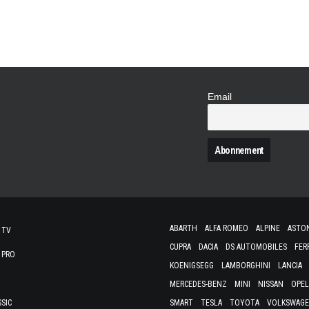
de sa gamme, après le lancement de la citad
A110 thermique…
Email
N
ABARTH
ALFA ROMEO
ALPINE
ASTO
 TV
CUPRA
DACIA
DS AUTOMOBILES
FER
 PRO
KOENIGSEGG
LAMBORGHINI
LANCIA
MERCEDES-BENZ
MINI
NISSAN
OPEL
SSIC
SMART
TESLA
TOYOTA
VOLKSWAG