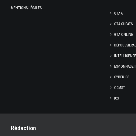
MENTIONS LÉGALES
GTA 6
GTA CHEATS
GTA ONLINE
DÉPOUSSIÉRA
INTELLIGENC
ESPIONNAGE I
CYBER ICS
OCMST
ICS
Rédaction