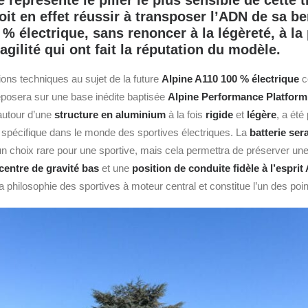
représente le pilier le plus sensible de cette t
it en effet réussir à transposer l’ADN de sa be
% électrique, sans renoncer à la légèreté, à la
’agilité qui ont fait la réputation du modèle.
ions techniques au sujet de la future
Alpine
A110 100 % électrique
c
eposera sur une base inédite baptisée
Alpine Performance Platform
autour d’une
structure en aluminium
à la fois
rigide
et
légère
, a été
s spécifique dans le monde des sportives électriques. La
batterie ser
un choix rare pour une sportive, mais cela permettra de préserver une
centre de gravité bas
et une
position de conduite fidèle à l’esprit
la philosophie des sportives à moteur central et constitue l’un des poin