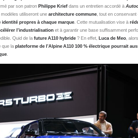
rmé par son patron
Philippe Krief
dans un entretien accordé à
Autoc
 modèles utiliseront une
architecture commune
, tout en conservan
 identité propres à chaque marque
. Cette mutualisation vise à
réd
célérer l’industrialisation
et à garantir une base suffisamment perf
édible. Quid de la
future A110 hybride
? En effet,
Luca de Meo
, alor
é que la
plateforme de l’Alpine A110 100 % électrique pourrait aus
que
.