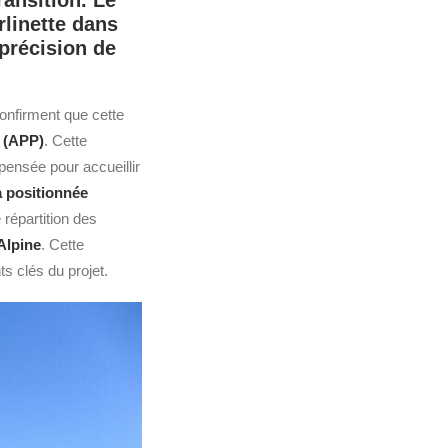
ransition. Le
rlinette dans
 précision de
onfirment que cette
 (APP)
. Cette
 pensée pour accueillir
a positionnée
 répartition des
 Alpine
. Cette
ts clés du projet.