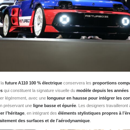
 la
future A110 100 % électrique
conservera les
proportions comp
es
qui constituent la signature visuelle du
modèle depuis les années
luer légèrement, avec une
longueur en hausse pour intégrer les co
 en préservant une
ligne basse et épurée
. Les designers travailleront
er l’héritage
, en intégrant des
éléments stylistiques propres à l’èr
raitement des surfaces et de l’aérodynamique
.