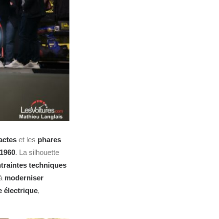
actes
et les
phares
 1960
. La silhouette
ntraintes techniques
 à
moderniser
e électrique
,