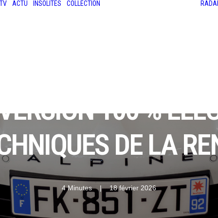
TV
ACTU
INSOLITES
COLLECTION
RADA
LES ANCIENNES
LE SALON RÉTROMOBILE
LE MANS CLASSIC
LE TOUR AUTO
 VERSION 100 % ÉL
CHNIQUES DE LA REN
4 Minutes
|
18 février 2026