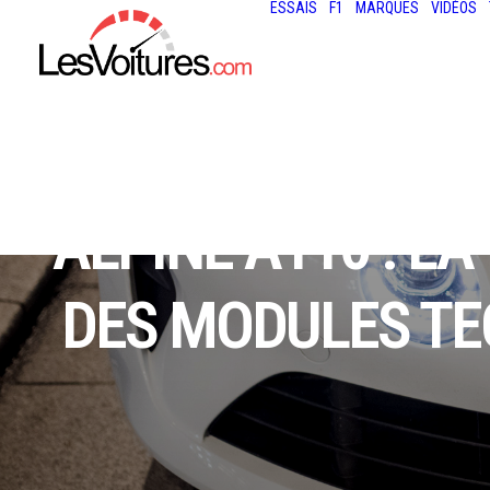
ESSAIS
F1
MARQUES
VIDÉOS
ALPINE A110 : LA
DES MODULES TE