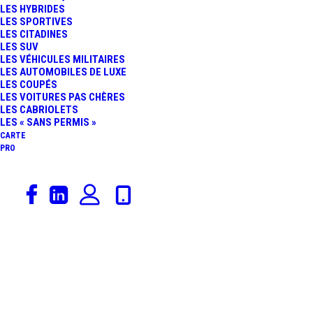
LES HYBRIDES
L’EXTRAORDINAIRE
LES SPORTIVES
LES CITADINES
LES SUV
PEUGEOT 205 T16 PIKES
LES VÉHICULES MILITAIRES
LES AUTOMOBILES DE LUXE
LES COUPÉS
PEAK
LES VOITURES PAS CHÈRES
LES CABRIOLETS
LES « SANS PERMIS »
CARTE
PRO
1 février 2018
Vidéos
VIDÉO : DRIFT N’GRIP
FAIT LE SHOW SUR