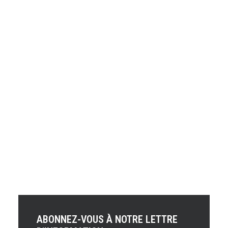
Sébastien Loeb, nonuple champion du monde des
rallyes, participera au volant d'une Peugeot 208 T16
spéciale, à la course de côte de Pikes Peak. L'épreuve
aura lieu le 30 juin 2013.
UNCODE.initRow(document.getElementById("row-
unique-2"));
ABONNEZ-VOUS À NOTRE LETTRE