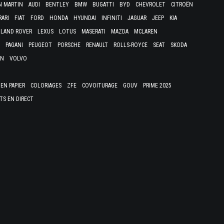
N MARTIN
AUDI
BENTLEY
BMW
BUGATTI
BYD
CHEVROLET
CITROËN
RARI
FIAT
FORD
HONDA
HYUNDAI
INFINITI
JAGUAR
JEEP
KIA
LAND ROVER
LEXUS
LOTUS
MASERATI
MAZDA
MCLAREN
PAGANI
PEUGEOT
PORSCHE
RENAULT
ROLLS-ROYCE
SEAT
SKODA
EN
VOLVO
EN PAPIER
COLORIAGES
ZFE
COVOITURAGE
GOUV
PRIME 2025
TS EN DIRECT