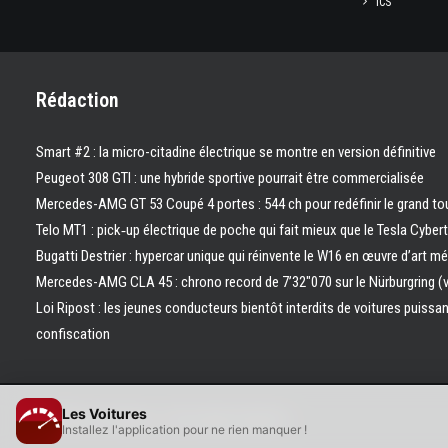
ICS
Rédaction
Smart #2 : la micro-citadine électrique se montre en version définitive
Peugeot 308 GTI : une hybride sportive pourrait être commercialisée
Mercedes-AMG GT 53 Coupé 4 portes : 544 ch pour redéfinir le grand to
Telo MT1 : pick‑up électrique de poche qui fait mieux que le Tesla Cyber
Bugatti Destrier : hypercar unique qui réinvente le W16 en œuvre d’art m
Mercedes-AMG CLA 45 : chrono record de 7’32″070 sur le Nürburgring (
Loi Ripost : les jeunes conducteurs bientôt interdits de voitures puissa
confiscation
Les Voitures
© 2026 Les Voitures. | Tous droits réservés.
Installez l'application pour ne rien manquer !