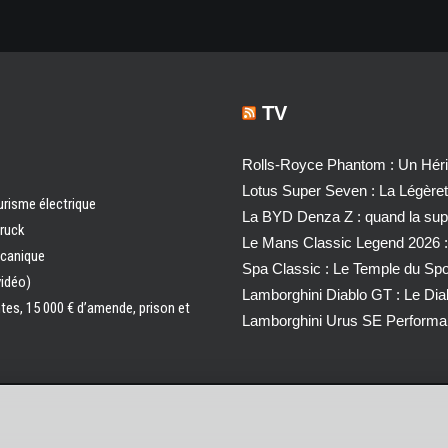
TV
Rolls-Royce Phantom : Un Héri
Lotus Super Seven : La Légère
urisme électrique
La BYD Denza Z : quand la super
truck
Le Mans Classic Legend 2026 :
écanique
Spa Classic : Le Temple du Sp
vidéo)
Lamborghini Diablo GT : Le Di
ntes, 15 000 € d’amende, prison et
Lamborghini Urus SE Performa