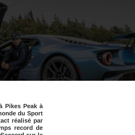
à Pikes Peak à
monde du Sport
act réalisé par
emps record de