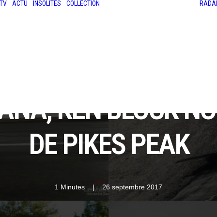
TV
ACTU
INSOLITES
COLLECTION
RADA
LES ANCIENNES
LE SALON RÉTROMOBILE
LE MANS CLASSIC
LE TOUR AUTO
HANA, KEN BLOCK N
DE PIKES PEAK
1 Minutes
|
26 septembre 2017