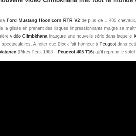
nouvelle vidéo Climbkhana met tout le monde d
 sa
Ford
Mustang Hoonicorn RTR V2
de plus de 1 400 chevaux, 
de la glisse en prenant des risques impressionnants malgré sa maîtris
mière
vidéo
Climbkhana
inaugure une nouvelle série dans laquelle
K
 spectaculaires. A noter que Block fait honneur à
Peugeot
dans cett
 Vatanen
(Pikes Peak 1988 –
Peugeot 405 T16
) qu’il reprend le sole