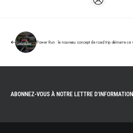
Power Run : le nouveau concept de road trip démarre ce
ABONNEZ-VOUS À NOTRE LETTRE D'INFORMATIO