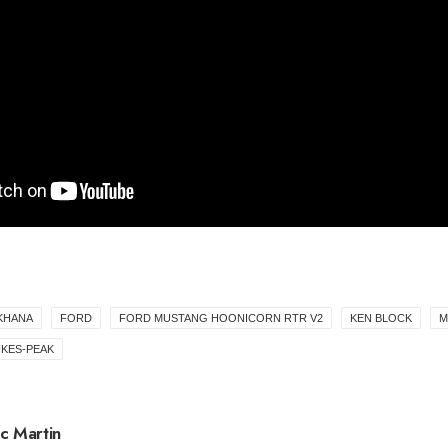
KHANA
FORD
FORD MUSTANG HOONICORN RTR V2
KEN BLOCK
M
IKES-PEAK
c Martin