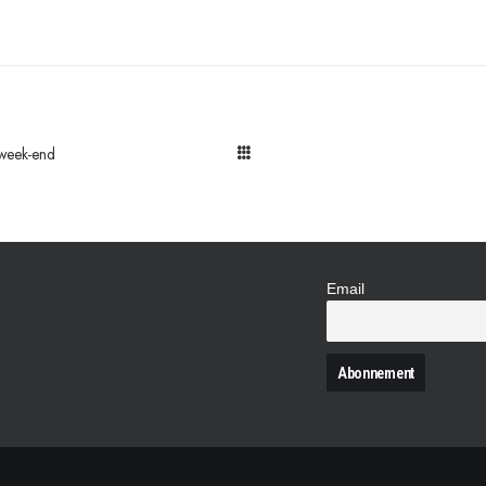
 week-end
Email
N