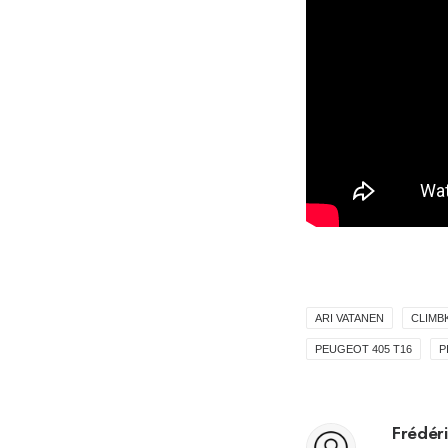
ARI VATANEN
CLIMB
PEUGEOT 405 T16
P
Frédéri