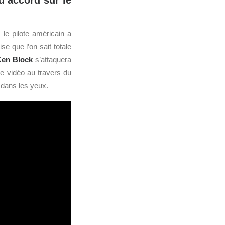
’accord sur le
le pilote américain a
e que l’on sait totale
en Block
s’attaquera
e vidéo au travers du
il dans les yeux.