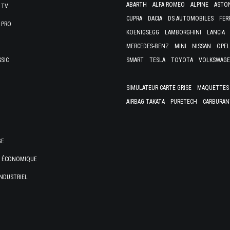
ABARTH
ALFA ROMEO
ALPINE
ASTO
 TV
CUPRA
DACIA
DS AUTOMOBILES
FER
 PRO
KOENIGSEGG
LAMBORGHINI
LANCIA
MERCEDES-BENZ
MINI
NISSAN
OPEL
SSIC
SMART
TESLA
TOYOTA
VOLKSWAG
SIMULATEUR CARTE GRISE
MAQUETTES 
AIRBAG TAKATA
PURETECH
CARBURAN
GE
E ÉCONOMIQUE
NDUSTRIEL