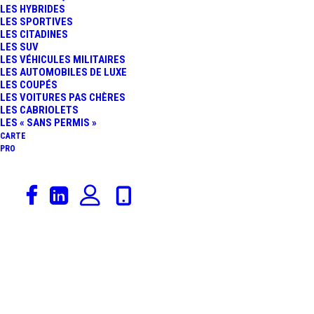
LES HYBRIDES
VOITURE ÉLECTRIQUE
LES SPORTIVES
LES CITADINES
LES SUV
SPORTIVE VA ÊTRE
LES VÉHICULES MILITAIRES
LES AUTOMOBILES DE LUXE
LES COUPÉS
VENDUE 890 000 € HT
LES VOITURES PAS CHÈRES
LES CABRIOLETS
LES « SANS PERMIS »
CARTE
PRO
8 janvier 2022
Volkswagen
,
Actualités Automobiles
,
Constructeurs
,
Catégorie De Véhicules
Youngtimer
,
Urbex
URBEX : DES
VOLKSWAGEN GOLF