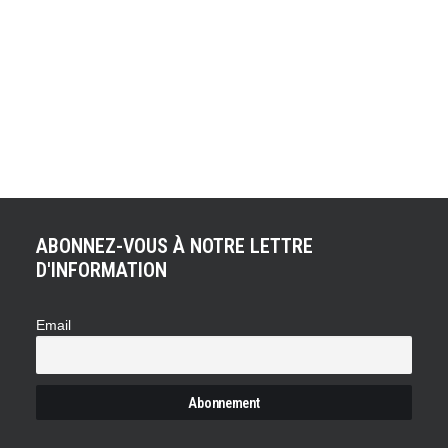
Les accrocs du sigle RS vont être comblés. D'après le
site internet du magazine Sport Auto, Audi va mettre en
place un nouveau programme de commercialisation des
modèles RS. En effet, il fallait patienter jusqu'à la mi-
carrière d'un modèle Audi pour voir arriver la version RS
au catalogue. Dorénavant, les version RS…
ABONNEZ-VOUS À NOTRE LETTRE
D'INFORMATION
Email