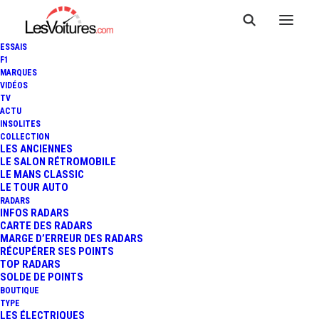
ESSAIS
F1
MARQUES
VIDÉOS
TV
ACTU
INSOLITES
COLLECTION
LES ANCIENNES
LE SALON RÉTROMOBILE
LE MANS CLASSIC
LE TOUR AUTO
RADARS
INFOS RADARS
CARTE DES RADARS
MARGE D’ERREUR DES RADARS
RÉCUPÉRER SES POINTS
TOP RADARS
28 septembre 2023
SOLDE DE POINTS
BOUTIQUE
E-LEGEND EL1 : LA
TYPE
LES ÉLECTRIQUES