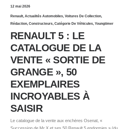
12 mai 2026
Renault
,
Actualités Automobiles
,
Voitures De Collection
,
Rédaction
,
Constructeurs
,
Catégorie De Véhicules
,
Youngtimer
RENAULT 5 : LE
CATALOGUE DE LA
VENTE « SORTIE DE
GRANGE », 50
EXEMPLAIRES
INCROYABLES À
SAISIR
Le catalogue de la vente aux enchères Osenat, «
Succession de Mr X et ses 50 Renault 5 endormies » (du