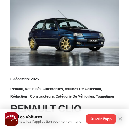
6 décembre 2025
Renault
,
Actualités Automobiles
,
Voitures De Collection
,
Rédaction
Constructeurs
,
Catégorie De Véhicules
,
Youngtimer
RENAULT CLIO
Les Voitures
WILLIAMS :
✕
Ouvrir l'app
Installez l'application pour ne rien manquer !