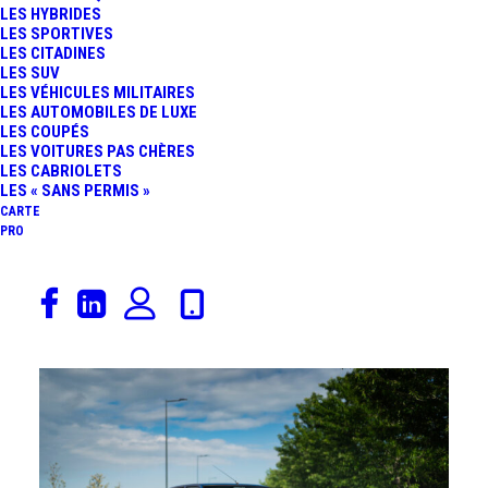
3 E30
, la
Peugeot 205 GTI
, ou encore la
LES HYBRIDES
LES SPORTIVES
Volkswagen Golf GTI
. Les Youngtimers
LES CITADINES
évoquent la nostalgie d'une époque et restent
LES SUV
un excellent choix pour ceux qui veulent
LES VÉHICULES MILITAIRES
LES AUTOMOBILES DE LUXE
débuter dans l'univers des voitures de
LES COUPÉS
collection.
LES VOITURES PAS CHÈRES
LES CABRIOLETS
LES « SANS PERMIS »
CARTE
PRO
25 juin 2026
RENAULT 5 TURBO :
L’HISTOIRE INCROYABLE
D’UN EXEMPLAIRE