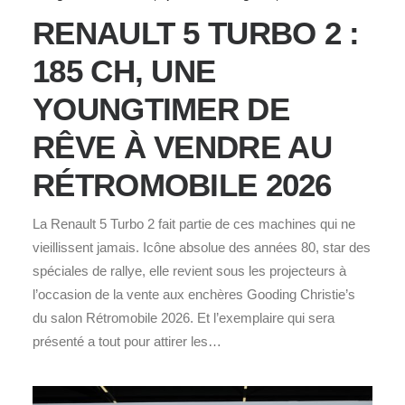
RENAULT 5 TURBO 2 :
185 CH, UNE
YOUNGTIMER DE
RÊVE À VENDRE AU
RÉTROMOBILE 2026
La Renault 5 Turbo 2 fait partie de ces machines qui ne
vieillissent jamais. Icône absolue des années 80, star des
spéciales de rallye, elle revient sous les projecteurs à
l’occasion de la vente aux enchères Gooding Christie’s
du salon Rétromobile 2026. Et l’exemplaire qui sera
présenté a tout pour attirer les…