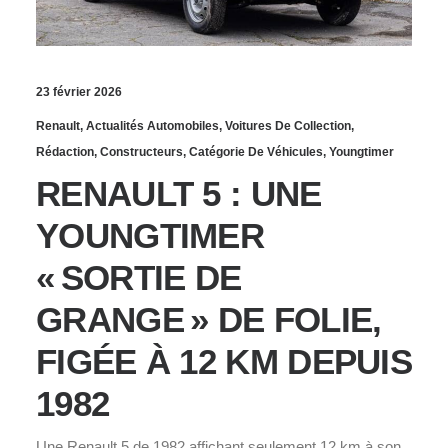
23 février 2026
Renault
,
Actualités Automobiles
,
Voitures De Collection
,
Rédaction
,
Constructeurs
,
Catégorie De Véhicules
,
Youngtimer
RENAULT 5 : UNE
YOUNGTIMER
« SORTIE DE
GRANGE » DE FOLIE,
FIGÉE À 12 KM DEPUIS
1982
Une Renault 5 de 1982 affichant seulement 12 km à son