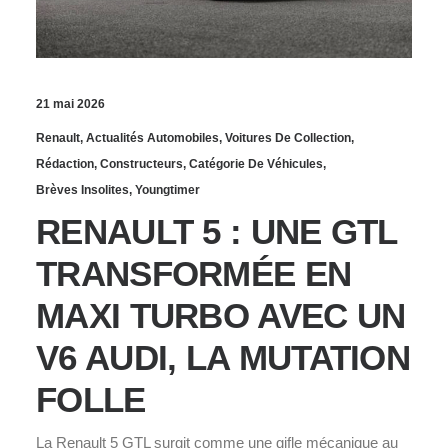
21 mai 2026
Renault
,
Actualités Automobiles
,
Voitures De Collection
,
Rédaction
,
Constructeurs
,
Catégorie De Véhicules
,
Brèves Insolites
,
Youngtimer
RENAULT 5 : UNE GTL
TRANSFORMÉE EN
MAXI TURBO AVEC UN
V6 AUDI, LA MUTATION
FOLLE
La Renault 5 GTL surgit comme une gifle mécanique au