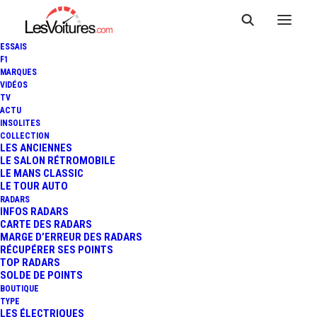
ESSAIS
F1
MARQUES
VIDÉOS
TV
ACTU
INSOLITES
COLLECTION
LES ANCIENNES
LE SALON RÉTROMOBILE
LE MANS CLASSIC
Le terme
Youngtimer
désigne des voitures qui
LE TOUR AUTO
ne sont ni tout à fait modernes, ni tout à fait
RADARS
INFOS RADARS
classiques, généralement fabriquées entre les
CARTE DES RADARS
années 1980 et 2000
. Ces véhicules,
MARGE D’ERREUR DES RADARS
RÉCUPÉRER SES POINTS
aujourd'hui recherchés par les passionnés,
TOP RADARS
allient un certain charme rétro à des
SOLDE DE POINTS
technologies encore accessibles. Parmi les
BOUTIQUE
TYPE
modèles iconiques, on retrouve la
BMW Série
LES ÉLECTRIQUES