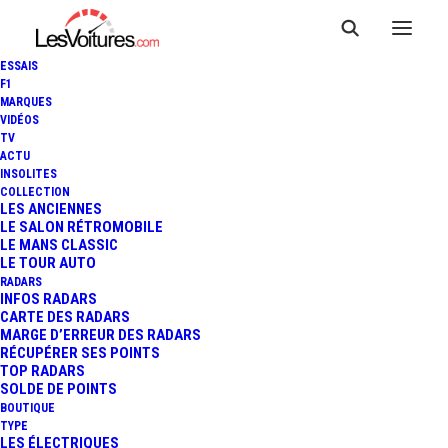
ESSAIS
F1
MARQUES
VIDÉOS
TV
ACTU
INSOLITES
COLLECTION
LES ANCIENNES
LE SALON RÉTROMOBILE
LE MANS CLASSIC
LE TOUR AUTO
RADARS
INFOS RADARS
CARTE DES RADARS
MARGE D’ERREUR DES RADARS
RÉCUPÉRER SES POINTS
TOP RADARS
2 octobre 2019
SOLDE DE POINTS
BOUTIQUE
BMW X5 ET X6 M
TYPE
LES ÉLECTRIQUES