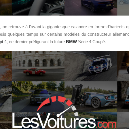
, on retrouve à l’avant la gigantesque calandre en forme d’haricots q
puis quelques temps sur certains modèles du constructeur allema
t 4
, ce dernier préfigurant la future
BMW
Série 4 Coupé.