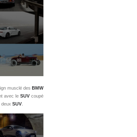
esign musclé des
BMW
ant avec le
SUV
coupé
es deux
SUV
.