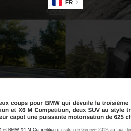
FR
deux coups pour BMW qui dévoile la troisième 
on et X6 M Competition, deux SUV au style tr
eur capot une puissante motorisation de 625 c
 et BMW X4 M Competition
du salon de Genève 2019, au tour d