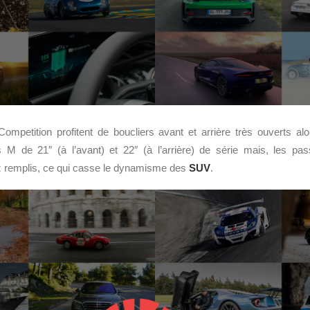
petition profitent de boucliers avant et arrière très ouverts alors
s M de 21″ (à l’avant) et 22″ (à l’arrière) de série mais, les p
 remplis, ce qui casse le dynamisme des
SUV
.