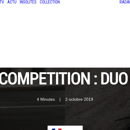
TV
ACTU
INSOLITES
COLLECTION
RADA
LES ANCIENNES
LE SALON RÉTROMOBILE
LE MANS CLASSIC
LE TOUR AUTO
 COMPETITION : DUO
4 Minutes
|
2 octobre 2019