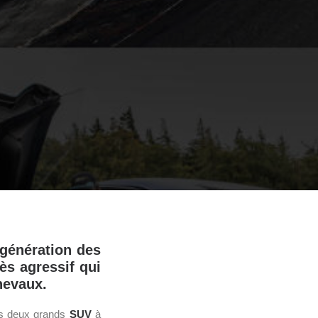
génération des
ès agressif qui
hevaux.
es deux grands
SUV
à