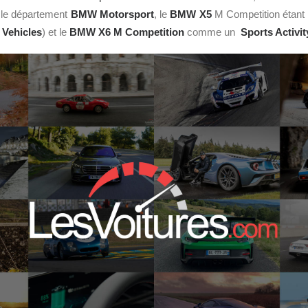
r le département
BMW
Motorsport
, le
BMW X5
M Competition étan
 Vehicles
) et le
BMW X6 M Competition
comme un
Sports Activi