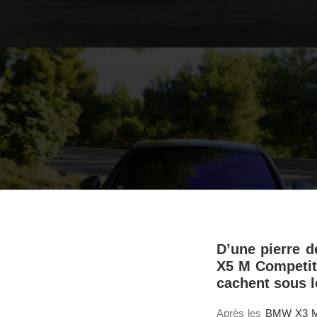
D’une pierre 
X5 M Competiti
cachent sous l
Après les
BMW X3 M