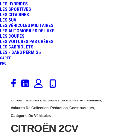
LES HYBRIDES
ÉLECTRIQUE : REVOLTE,
LES SPORTIVES
LES CITADINES
LES SUV
CONCEPT-CAR OUBLIÉ
LES VÉHICULES MILITAIRES
LES AUTOMOBILES DE LUXE
LES COUPÉS
QUI ANNONÇAIT DÉJÀ
LES VOITURES PAS CHÈRES
LES CABRIOLETS
LE RETOUR DE L’ICÔNE
LES « SANS PERMIS »
CARTE
PRO
22 mai 2026
Citroën
,
Voitures Électriques
,
Actualités Automobiles
,
Voitures De Collection
,
Rédaction
,
Constructeurs
,
Catégorie De Véhicules
CITROËN 2CV