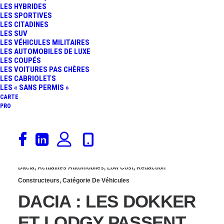
LES HYBRIDES
ANNIVERSAIRE « 15
LES SPORTIVES
LES CITADINES
LES SUV
ANS » POUR TOUTE LA
LES VÉHICULES MILITAIRES
LES AUTOMOBILES DE LUXE
LES COUPÉS
GAMME
LES VOITURES PAS CHÈRES
LES CABRIOLETS
LES « SANS PERMIS »
CARTE
PRO
19 janvier 2017
Dacia
,
Actualités Automobiles
,
Low Cost
,
Rédaction
Constructeurs
,
Catégorie De Véhicules
DACIA : LES DOKKER
ET LODGY PASSENT