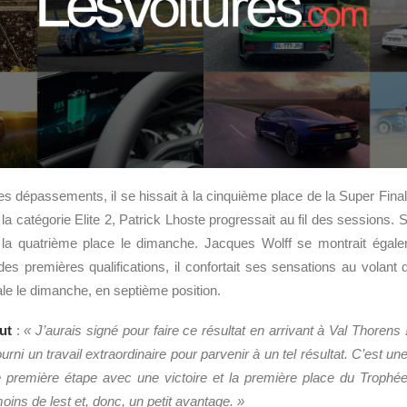
es dépassements, il se hissait à la cinquième
place de la Super Fina
la catégorie Elite 2, Patrick Lhoste progressait au fil des sessions. 
it la quatrième place le dimanche. Jacques Wolff se montrait égal
des premières qualifications, il confortait ses sensations au volan
ale le dimanche, en septième position.
ut
:
« J’aurais signé pour faire ce résultat en arrivant à Val Thorens
urni un travail extraordinaire pour parvenir à un tel résultat.
C’est un
e première étape avec
une victoire et la première place du Trophé
ins de lest et, donc, un petit avantage. »