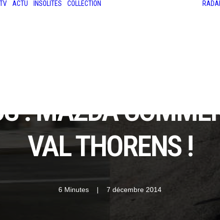
TV
ACTU
INSOLITES
COLLECTION
RADA
LES ANCIENNES
LE SALON RÉTROMOBILE
LE MANS CLASSIC
LE TOUR AUTO
S : MAZDA COMMEN
VAL THORENS !
6 Minutes
|
7 décembre 2014