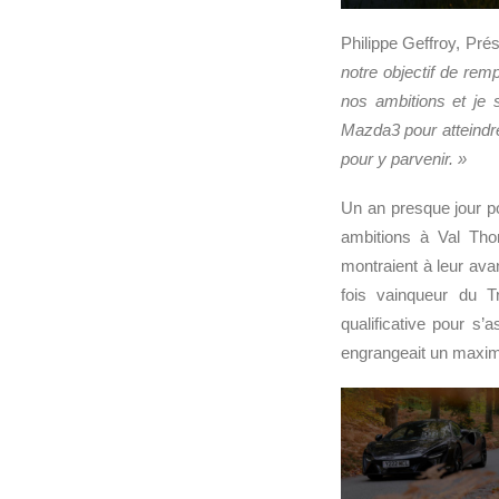
Philippe Geffroy, Pr
notre objectif de rem
nos ambitions et je s
Mazda3 pour atteindre
pour y parvenir. »
Un an presque jour p
ambitions à Val Tho
montraient à leur av
fois vainqueur du T
qualificative pour s’
engrangeait un maxim