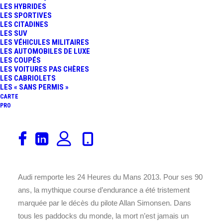
LES HYBRIDES
L’ÉDITION 2013 À
LES SPORTIVES
24 juin 2013
LES CITADINES
LES SUV
Alpine
,
Aston Martin
,
Audi
,
Chevrolet
,
Chrysler
,
Corvette
,
Ferrari
,
TRAVERS L’OBJECTIF DE
LES VÉHICULES MILITAIRES
Sport Auto
,
24 Heures Du Mans
,
FIA
À LA UNE
,
Pilotes
,
Circuits
,
LES AUTOMOBILES DE LUXE
LES COUPÉS
Rédaction
,
LMP2
,
Hybride
,
LMP1
,
Constructeurs
,
SÉBASTIEN ALVAREZ…
LES VOITURES PAS CHÈRES
Essais & Reportages
LES CABRIOLETS
LES « SANS PERMIS »
24 HEURES DU MANS
CARTE
PRO
2013 : VICTOIRE
D’AUDI ET DES
LARMES…
Audi remporte les 24 Heures du Mans 2013. Pour ses 90
ans, la mythique course d’endurance a été tristement
marquée par le décès du pilote Allan Simonsen. Dans
tous les paddocks du monde, la mort n’est jamais un