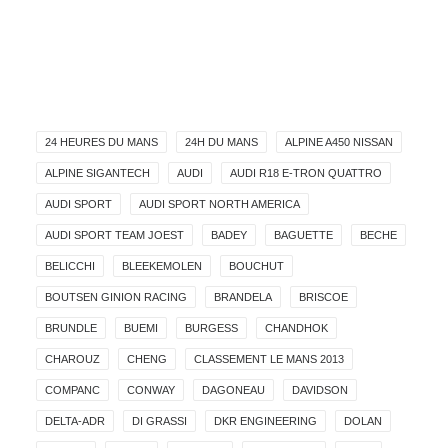
24 HEURES DU MANS
24H DU MANS
ALPINE A450 NISSAN
ALPINE SIGANTECH
AUDI
AUDI R18 E-TRON QUATTRO
AUDI SPORT
AUDI SPORT NORTH AMERICA
AUDI SPORT TEAM JOEST
BADEY
BAGUETTE
BECHE
BELICCHI
BLEEKEMOLEN
BOUCHUT
BOUTSEN GINION RACING
BRANDELA
BRISCOE
BRUNDLE
BUEMI
BURGESS
CHANDHOK
CHAROUZ
CHENG
CLASSEMENT LE MANS 2013
COMPANC
CONWAY
DAGONEAU
DAVIDSON
DELTA-ADR
DI GRASSI
DKR ENGINEERING
DOLAN