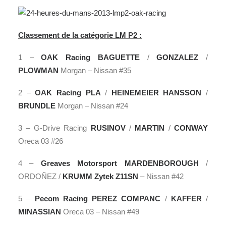
Classement de la catégorie LM P2 :
1 –
OAK Racing
BAGUETTE
/
GONZALEZ
/
PLOWMAN
Morgan – Nissan #35
2 –
OAK Racing
PLA
/
HEINEMEIER HANSSON
/
BRUNDLE
Morgan – Nissan #24
3 – G-Drive Racing
RUSINOV
/
MARTIN
/
CONWAY
Oreca 03 #26
4 –
Greaves Motorsport
MARDENBOROUGH
/
ORDOÑEZ /
KRUMM
Zytek Z11SN
– Nissan #42
5 –
Pecom Racing
PEREZ
COMPANC
/
KAFFER
/
MINASSIAN
Oreca 03 – Nissan #49