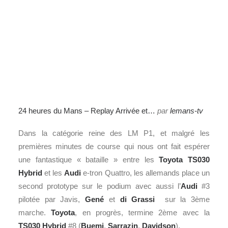
24 heures du Mans – Replay Arrivée et…
par
lemans-tv
Dans la catégorie reine des LM P1, et malgré les
premières minutes de course qui nous ont fait espérer
une fantastique « bataille » entre les
Toyota TS030
Hybrid
et les
Audi
e-tron Quattro, les allemands place un
second prototype sur le podium avec aussi l’
Audi
#3
pilotée par Javis,
Gené
et
di Grassi
sur la 3ème
marche.
Toyota
, en progrès, termine 2ème avec la
TS030 Hybrid
#8 (
Buemi
,
Sarrazin
,
Davidson
).