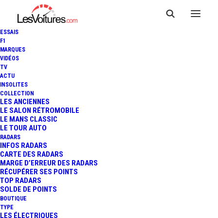
ESSAIS
F1
MARQUES
VIDÉOS
TV
ACTU
24 HEURES DU MANS 2013 :
INSOLITES
COLLECTION
VICTOIRE D’AUDI ET DES
LES ANCIENNES
LE SALON RÉTROMOBILE
LE MANS CLASSIC
LARMES…
LE TOUR AUTO
RADARS
INFOS RADARS
CARTE DES RADARS
9 Minutes
|
24 juin 2013
MARGE D’ERREUR DES RADARS
RÉCUPÉRER SES POINTS
TOP RADARS
SOLDE DE POINTS
BOUTIQUE
TYPE
LES ÉLECTRIQUES
FR