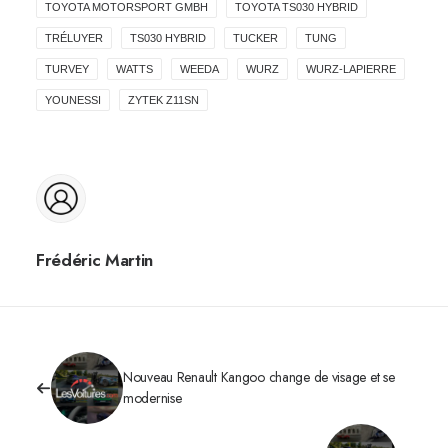
TOYOTA MOTORSPORT GMBH
TOYOTA TS030 HYBRID
TRÉLUYER
TS030 HYBRID
TUCKER
TUNG
TURVEY
WATTS
WEEDA
WURZ
WURZ-LAPIERRE
YOUNESSI
ZYTEK Z11SN
Frédéric Martin
Nouveau Renault Kangoo change de visage et se
modernise