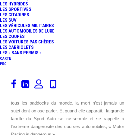
LES HYBRIDES
LES SPORTIVES
LES CITADINES
LES SUV
LES VÉHICULES MILITAIRES
LES AUTOMOBILES DE LUXE
LES COUPÉS
LES VOITURES PAS CHÈRES
LES CABRIOLETS
LES « SANS PERMIS »
CARTE
PRO
Audi
remporte les
24 Heures du Mans
2013. Pour ses
90 ans, la mythique course d’endurance a été tristement
marquée par le décès du pilote Allan Simonsen. Dans
tous les paddocks du monde, la mort n’est jamais un
sujet dont on ose parler. Et quand elle apparaît, la grande
famille du Sport Auto se rassemble et se rappelle à
l’extrême dangerosité des courses automobiles, « Motor
Racing is dangerous ».