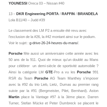
YOUNESSI
Oreca 03 – Nissan #40
13 –
DKR Engineering
PORTA
/
RAFFIN
/
BRANDELA
Lola B11/40 – Judd #39
Le classement des LM P2 a ensuite été revu avec
l’exclusion de la #26, la #42 montant ainsi sur le podium.
Voir le sujet :
g-drive-26-24-heures-du-mans/
.
Porsche
fête aussi un anniversaire cette année avec les
50 ans de la 911. Quoi de mieux qu’un doublé au Mans
pour célébrer un demi-siècle de sportivité automobile ?
Ainsi la catégorie LM
GTE
-Pro a vu les
Porsche
991
RSR du Team
Porsche
AG Team Manthey s’imposer
avec la #92 du trio
Lieb, Lietz, Dumas au premier rang
suivie par la #91 (Bergmeister, Pilet, Bernhard). Aston
Martin
place la Vantage #97 à la 3ème place. Darren
Turner, Stefan Mücke et Peter Dumbreck se placent le