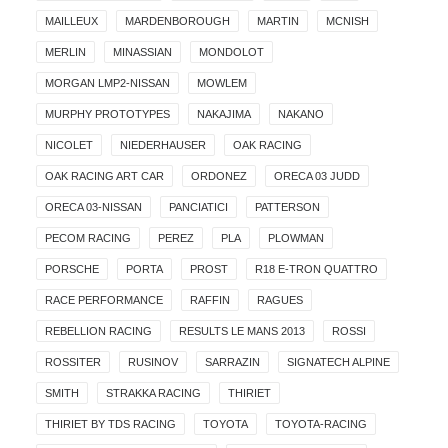
MAILLEUX
MARDENBOROUGH
MARTIN
MCNISH
MERLIN
MINASSIAN
MONDOLOT
MORGAN LMP2-NISSAN
MOWLEM
MURPHY PROTOTYPES
NAKAJIMA
NAKANO
NICOLET
NIEDERHAUSER
OAK RACING
OAK RACING ART CAR
ORDONEZ
ORECA 03 JUDD
ORECA 03-NISSAN
PANCIATICI
PATTERSON
PECOM RACING
PEREZ
PLA
PLOWMAN
PORSCHE
PORTA
PROST
R18 E-TRON QUATTRO
RACE PERFORMANCE
RAFFIN
RAGUES
REBELLION RACING
RESULTS LE MANS 2013
ROSSI
ROSSITER
RUSINOV
SARRAZIN
SIGNATECH ALPINE
SMITH
STRAKKA RACING
THIRIET
THIRIET BY TDS RACING
TOYOTA
TOYOTA-RACING