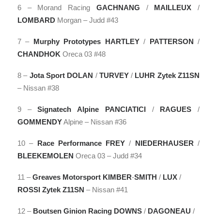
6 – Morand Racing
GACHNANG
/
MAILLEUX
/
LOMBARD
Morgan – Judd #43
7 –
Murphy Prototypes
HARTLEY
/
PATTERSON
/
CHANDHOK
Oreca 03 #48
8 –
Jota Sport
DOLAN
/
TURVEY
/
LUHR
Zytek Z11SN
– Nissan #38
9 –
Signatech Alpine
PANCIATICI
/
RAGUES
/
GOMMENDY
Alpine – Nissan #36
10 –
Race Performance
FREY
/
NIEDERHAUSER
/
BLEEKEMOLEN
Oreca 03 – Judd #34
11 –
Greaves Motorsport
KIMBER
-
SMITH
/
LUX
/
ROSSI
Zytek Z11SN
– Nissan #41
12 –
Boutsen Ginion Racing
DOWNS
/
DAGONEAU
/