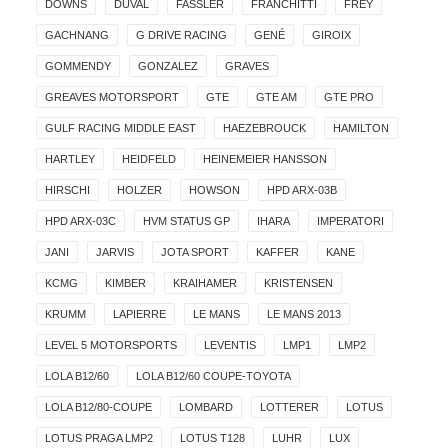
DOWNS
DUVAL
FASSLER
FRANCHITTI
FREY
GACHNANG
G DRIVE RACING
GENÉ
GIROIX
GOMMENDY
GONZALEZ
GRAVES
GREAVES MOTORSPORT
GTE
GTE AM
GTE PRO
GULF RACING MIDDLE EAST
HAEZEBROUCK
HAMILTON
HARTLEY
HEIDFELD
HEINEMEIER HANSSON
HIRSCHI
HOLZER
HOWSON
HPD ARX-03B
HPD ARX-03C
HVM STATUS GP
IHARA
IMPERATORI
JANI
JARVIS
JOTA SPORT
KAFFER
KANE
KCMG
KIMBER
KRAIHAMER
KRISTENSEN
KRUMM
LAPIERRE
LE MANS
LE MANS 2013
LEVEL 5 MOTORSPORTS
LEVENTIS
LMP1
LMP2
LOLA B12/60
LOLA B12/60 COUPE-TOYOTA
LOLA B12/80-COUPE
LOMBARD
LOTTERER
LOTUS
LOTUS PRAGA LMP2
LOTUS T128
LUHR
LUX