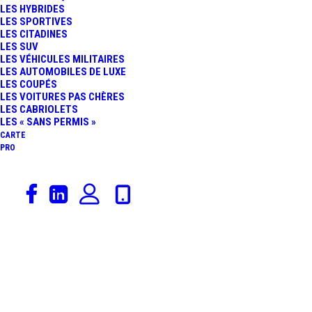
LES HYBRIDES
BLUEHDI 100 DE
LES SPORTIVES
LES CITADINES
LES SUV
RETOUR, L’ÉLECTRIQUE
LES VÉHICULES MILITAIRES
LES AUTOMOBILES DE LUXE
LES COUPÉS
NE SUFFIT PLUS
LES VOITURES PAS CHÈRES
LES CABRIOLETS
LES « SANS PERMIS »
CARTE
PRO
25 avril 2025
Actualités Automobiles
,
Rédaction
Économie
MARCHÉ
AUTOMOBILE :