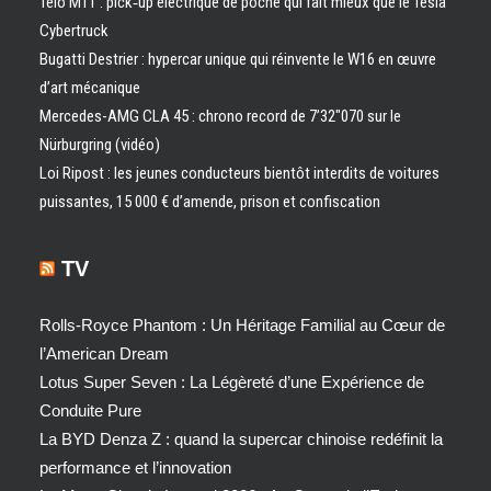
Telo MT1 : pick‑up électrique de poche qui fait mieux que le Tesla
Cybertruck
Bugatti Destrier : hypercar unique qui réinvente le W16 en œuvre
d’art mécanique
Mercedes-AMG CLA 45 : chrono record de 7’32″070 sur le
Nürburgring (vidéo)
Loi Ripost : les jeunes conducteurs bientôt interdits de voitures
puissantes, 15 000 € d’amende, prison et confiscation
TV
Rolls-Royce Phantom : Un Héritage Familial au Cœur de
l’American Dream
Lotus Super Seven : La Légèreté d’une Expérience de
Conduite Pure
La BYD Denza Z : quand la supercar chinoise redéfinit la
performance et l’innovation