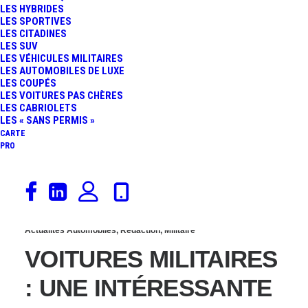
LES HYBRIDES
LIBÉRATION DE PARIS :
LES SPORTIVES
LES CITADINES
LES SUV
LA CITROËN TRACTION
LES VÉHICULES MILITAIRES
LES AUTOMOBILES DE LUXE
LES COUPÉS
DES FFI EN « HÉROÏNE À
LES VOITURES PAS CHÈRES
LES CABRIOLETS
4 ROUES »
LES « SANS PERMIS »
CARTE
PRO
8 août 2021
Actualités Automobiles
,
Rédaction
,
Militaire
VOITURES MILITAIRES
: UNE INTÉRESSANTE