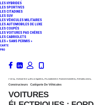
LES HYBRIDES
ÉLECTRIQUES : 5,1
LES SPORTIVES
LES CITADINES
LES SUV
MILLIARDS DE DOLLARS
LES VÉHICULES MILITAIRES
LES AUTOMOBILES DE LUXE
LES COUPÉS
DE PERTE POUR FORD
LES VOITURES PAS CHÈRES
LES CABRIOLETS
EN 2024
LES « SANS PERMIS »
CARTE
PRO
30 octobre 2024
Ford
,
Voitures Électriques
,
Actualités Automobiles
,
Rédaction
,
Constructeurs
Catégorie De Véhicules
VOITURES
ÉLECTRIQUES : FORD