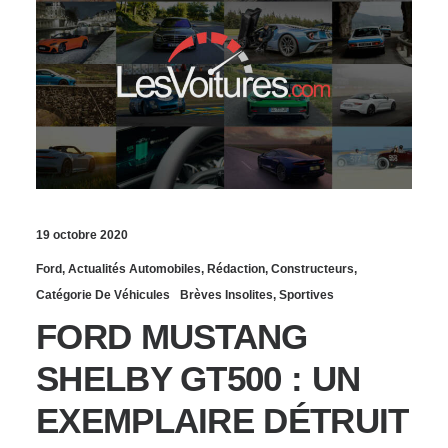
19 octobre 2020
Ford
,
Actualités Automobiles
,
Rédaction
,
Constructeurs
,
Catégorie De Véhicules
Brèves Insolites
,
Sportives
FORD MUSTANG
SHELBY GT500 : UN
EXEMPLAIRE DÉTRUIT