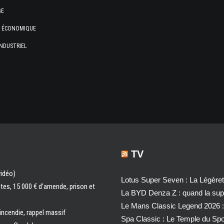
GE
E ÉCONOMIQUE
NDUSTRIEL
TV
vidéo)
Lotus Super Seven : La Légère
ntes, 15 000 € d’amende, prison et
La BYD Denza Z : quand la super
Le Mans Classic Legend 2026 :
 incendie, rappel massif
Spa Classic : Le Temple du Sp