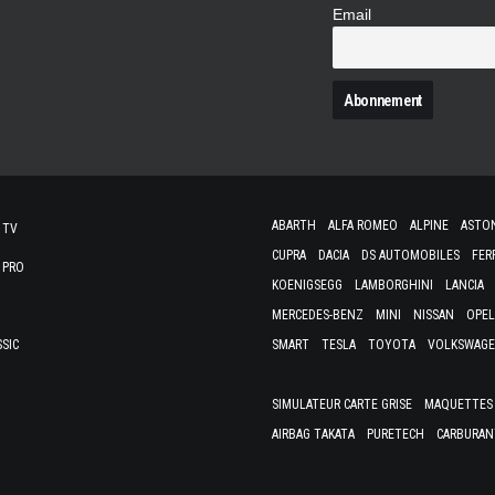
Email
N
ABARTH
ALFA ROMEO
ALPINE
ASTO
 TV
CUPRA
DACIA
DS AUTOMOBILES
FER
 PRO
KOENIGSEGG
LAMBORGHINI
LANCIA
MERCEDES-BENZ
MINI
NISSAN
OPEL
SSIC
SMART
TESLA
TOYOTA
VOLKSWAG
SIMULATEUR CARTE GRISE
MAQUETTES 
AIRBAG TAKATA
PURETECH
CARBURAN