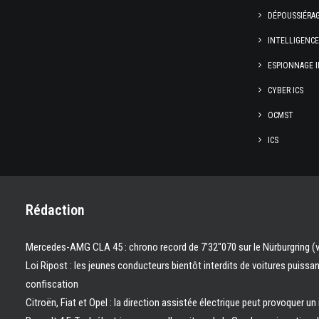
DÉPOUSSIÉRA
INTELLIGENC
ESPIONNAGE I
CYBER ICS
OCMST
ICS
Rédaction
Mercedes-AMG CLA 45 : chrono record de 7’32″070 sur le Nürburgring (
Loi Ripost : les jeunes conducteurs bientôt interdits de voitures puissa
confiscation
Citroën, Fiat et Opel : la direction assistée électrique peut provoquer un