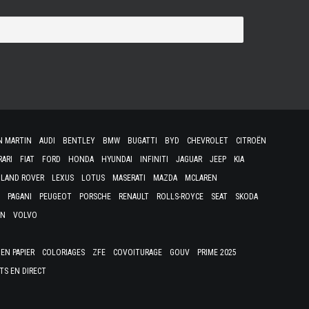
N MARTIN
AUDI
BENTLEY
BMW
BUGATTI
BYD
CHEVROLET
CITROËN
RARI
FIAT
FORD
HONDA
HYUNDAI
INFINITI
JAGUAR
JEEP
KIA
LAND ROVER
LEXUS
LOTUS
MASERATI
MAZDA
MCLAREN
PAGANI
PEUGEOT
PORSCHE
RENAULT
ROLLS-ROYCE
SEAT
SKODA
EN
VOLVO
EN PAPIER
COLORIAGES
ZFE
COVOITURAGE
GOUV
PRIME 2025
TS EN DIRECT