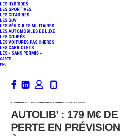
LES HYBRIDES
BOLLORÉ RÉCLAME
LES SPORTIVES
LES CITADINES
LES SUV
40M€/AN AUX VILLES
LES VÉHICULES MILITAIRES
LES AUTOMOBILES DE LUXE
LES COUPÉS
JUSQU’EN 2023
LES VOITURES PAS CHÈRES
LES CABRIOLETS
LES « SANS PERMIS »
CARTE
PRO
5 janvier 2017
Actualités Automobiles
,
Rédaction
,
Autolib
AUTOLIB’ : 179 M€ DE
PERTE EN PRÉVISION