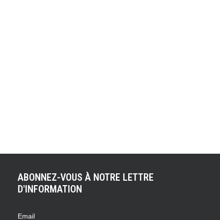
90ÈME ÉDITION
HISTORIQUE !
La 90ème édition des 24 Heures du Mans se déroulera
ce weekend (22 et 23 juin - LIVE VIDEO sur : 24-heures-
du-mans-en-direct). Tous les regards du monde seront
tournés vers la Sarthe et son circuit, théâtre de
l'évènement de l'année. Tous les superlatifs ne
résumeront jamais assez la grandeur de cette épreuve
à…
ABONNEZ-VOUS À NOTRE LETTRE
D'INFORMATION
Email