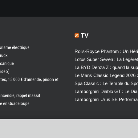
TV
urisme électrique
Rolls-Royce Phantom : Un Héri
truck
Lotus Super Seven : La Légère
écanique
La BYD Denza Z : quand la super
vidéo)
Le Mans Classic Legend 2026 :
ntes, 15 000 € d’amende, prison et
Spa Classic : Le Temple du Sp
Lamborghini Diablo GT : Le Di
 incendie, rappel massif
Lamborghini Urus SE Performa
ale en Guadeloupe