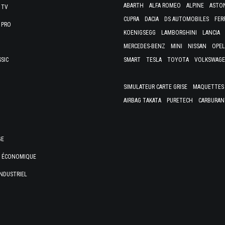
ABARTH
ALFA ROMEO
ALPINE
ASTO
 TV
CUPRA
DACIA
DS AUTOMOBILES
FER
 PRO
KOENIGSEGG
LAMBORGHINI
LANCIA
MERCEDES-BENZ
MINI
NISSAN
OPEL
SSIC
SMART
TESLA
TOYOTA
VOLKSWAG
SIMULATEUR CARTE GRISE
MAQUETTES 
AIRBAG TAKATA
PURETECH
CARBURAN
GE
E ÉCONOMIQUE
NDUSTRIEL