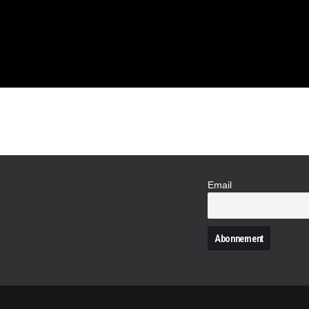
ECTRIQUE
»
Email
N