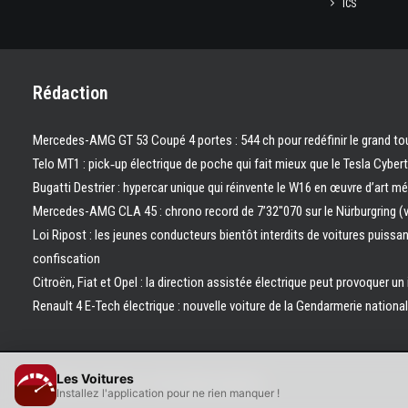
ICS
Rédaction
Mercedes-AMG GT 53 Coupé 4 portes : 544 ch pour redéfinir le grand to
Telo MT1 : pick‑up électrique de poche qui fait mieux que le Tesla Cyber
Bugatti Destrier : hypercar unique qui réinvente le W16 en œuvre d’art m
Mercedes-AMG CLA 45 : chrono record de 7’32″070 sur le Nürburgring (
Loi Ripost : les jeunes conducteurs bientôt interdits de voitures puissa
confiscation
Citroën, Fiat et Opel : la direction assistée électrique peut provoquer un
Renault 4 E-Tech électrique : nouvelle voiture de la Gendarmerie nation
Les Voitures
© 2026 Les Voitures. | Tous droits réservés.
Installez l'application pour ne rien manquer !