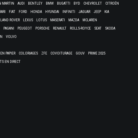
N MARTIN
AUDI
BENTLEY
BMW
BUGATTI
BYD
CHEVROLET
CITROËN
RARI
FIAT
FORD
HONDA
HYUNDAI
INFINITI
JAGUAR
JEEP
KIA
LAND ROVER
LEXUS
LOTUS
MASERATI
MAZDA
MCLAREN
PAGANI
PEUGEOT
PORSCHE
RENAULT
ROLLS-ROYCE
SEAT
SKODA
EN
VOLVO
EN PAPIER
COLORIAGES
ZFE
COVOITURAGE
GOUV
PRIME 2025
TS EN DIRECT