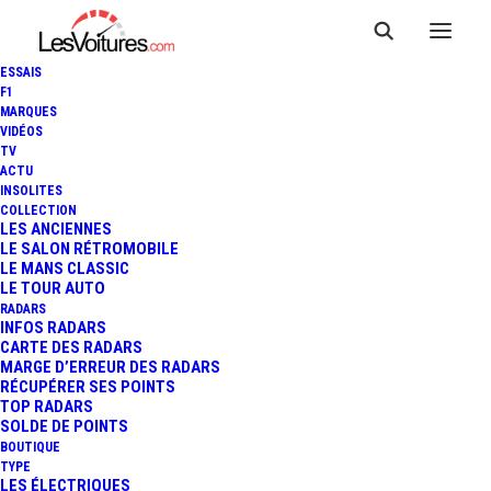
ESSAIS
F1
MARQUES
VIDÉOS
TV
LUCID AIR SAPPHIRE : PLUS
ACTU
INSOLITES
DE 1 200 CH POUR LA
COLLECTION
LES ANCIENNES
LE SALON RÉTROMOBILE
VOITURE ÉLECTRIQUE "MADE
LE MANS CLASSIC
LE TOUR AUTO
IN USA"
RADARS
INFOS RADARS
CARTE DES RADARS
MARGE D’ERREUR DES RADARS
RÉCUPÉRER SES POINTS
4 Minutes
|
22 août 2022
TOP RADARS
SOLDE DE POINTS
BOUTIQUE
TYPE
LES ÉLECTRIQUES