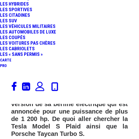
LES HYBRIDES
FR
LES SPORTIVES
LES CITADINES
LES SUV
LES VÉHICULES MILITAIRES
LES AUTOMOBILES DE LUXE
LES COUPÉS
LES VOITURES PAS CHÈRES
LES CABRIOLETS
LES « SANS PERMIS »
CARTE
PRO
Aux Etats-Unis, à l’occasion de la
Monterey Car Week, Lucid Motors a
présenté l’Air Sapphire, une nouvelle
version de sa berline électrique qui est
annoncée pour une puissance de plus
de 1 200 hp. De quoi aller chercher la
Tesla Model S Plaid ainsi que la
Porsche Taycan Turbo S.