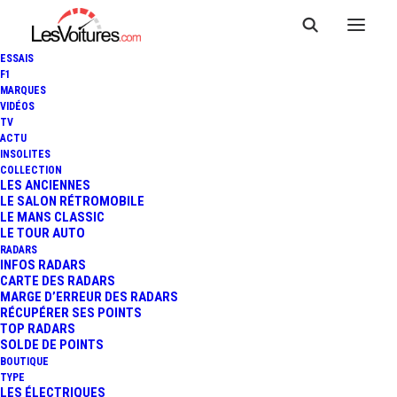
ESSAIS
F1
MARQUES
VIDÉOS
TV
ACTU
INSOLITES
COLLECTION
LES ANCIENNES
LE SALON RÉTROMOBILE
LE MANS CLASSIC
LE TOUR AUTO
RADARS
INFOS RADARS
CARTE DES RADARS
MARGE D’ERREUR DES RADARS
RÉCUPÉRER SES POINTS
TOP RADARS
23 février 2015
SOLDE DE POINTS
BOUTIQUE
CADILLAC WINTER TEST
TYPE
LES ÉLECTRIQUES