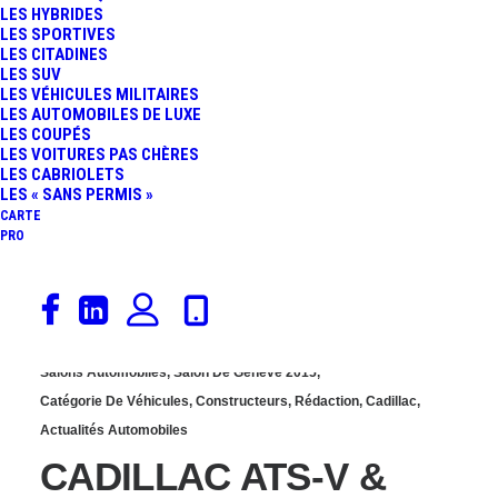
LES HYBRIDES
DRIVE : TOUT SCHUSS
LES SPORTIVES
LES CITADINES
LES SUV
EN SUISSE !
LES VÉHICULES MILITAIRES
LES AUTOMOBILES DE LUXE
LES COUPÉS
LES VOITURES PAS CHÈRES
LES CABRIOLETS
LES « SANS PERMIS »
CARTE
PRO
13 février 2015
Salons Automobiles
,
Salon De Genève 2015
,
Catégorie De Véhicules
,
Constructeurs
,
Rédaction
,
Cadillac
,
Actualités Automobiles
CADILLAC ATS-V &