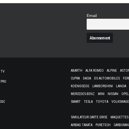
Email
N
ABARTH
ALFA ROMEO
ALPINE
ASTO
 TV
CUPRA
DACIA
DS AUTOMOBILES
FER
 PRO
KOENIGSEGG
LAMBORGHINI
LANCIA
MERCEDES-BENZ
MINI
NISSAN
OPEL
SSIC
SMART
TESLA
TOYOTA
VOLKSWAG
SIMULATEUR CARTE GRISE
MAQUETTES 
AIRBAG TAKATA
PURETECH
CARBURAN