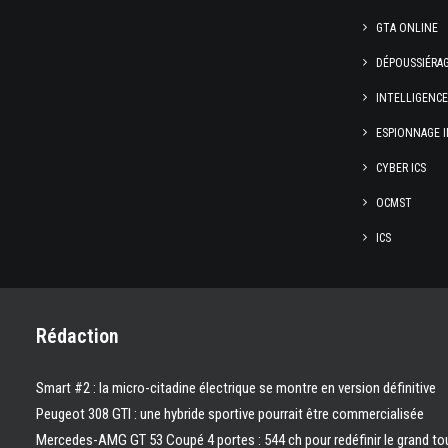
GTA ONLINE
DÉPOUSSIÉRA
INTELLIGENC
ESPIONNAGE I
CYBER ICS
OCMST
ICS
Rédaction
Smart #2 : la micro-citadine électrique se montre en version définitive
Peugeot 308 GTI : une hybride sportive pourrait être commercialisée
Mercedes-AMG GT 53 Coupé 4 portes : 544 ch pour redéfinir le grand to