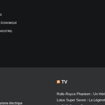
GE
E ÉCONOMIQUE
NDUSTRIEL
TV
Rolls-Royce Phantom : Un Héri
Lotus Super Seven : La Légère
urisme électrique