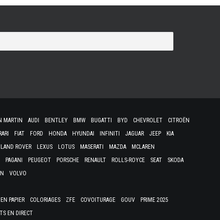
N MARTIN
AUDI
BENTLEY
BMW
BUGATTI
BYD
CHEVROLET
CITROËN
RARI
FIAT
FORD
HONDA
HYUNDAI
INFINITI
JAGUAR
JEEP
KIA
LAND ROVER
LEXUS
LOTUS
MASERATI
MAZDA
MCLAREN
PAGANI
PEUGEOT
PORSCHE
RENAULT
ROLLS-ROYCE
SEAT
SKODA
EN
VOLVO
EN PAPIER
COLORIAGES
ZFE
COVOITURAGE
GOUV
PRIME 2025
TS EN DIRECT