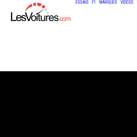
ESSAIS
F1
MARQUES
VIDÉOS
21 février 2019
ACABA : LE GAN