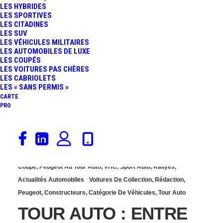
LES HYBRIDES
DEAUVILLE EN 2019
LES SPORTIVES
LES CITADINES
LES SUV
LES VÉHICULES MILITAIRES
LES AUTOMOBILES DE LUXE
LES COUPÉS
LES VOITURES PAS CHÈRES
LES CABRIOLETS
LES « SANS PERMIS »
CARTE
PRO
23 avril 2015
Coupé
,
Peugeot Au Tour Auto
,
VHC
,
Sport Auto
,
Rallyes
,
Actualités Automobiles
Voitures De Collection
,
Rédaction
,
Peugeot
,
Constructeurs
,
Catégorie De Véhicules
,
Tour Auto
TOUR AUTO : ENTRE