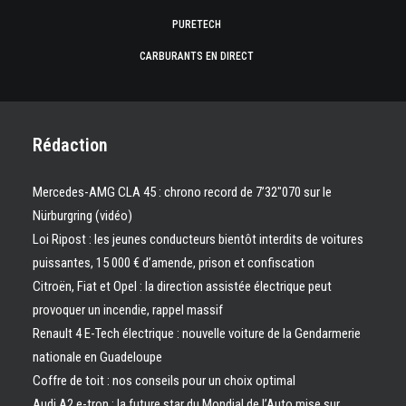
PURETECH
CARBURANTS EN DIRECT
Rédaction
Mercedes-AMG CLA 45 : chrono record de 7’32″070 sur le
Nürburgring (vidéo)
Loi Ripost : les jeunes conducteurs bientôt interdits de voitures
puissantes, 15 000 € d’amende, prison et confiscation
Citroën, Fiat et Opel : la direction assistée électrique peut
provoquer un incendie, rappel massif
Renault 4 E-Tech électrique : nouvelle voiture de la Gendarmerie
nationale en Guadeloupe
Coffre de toit : nos conseils pour un choix optimal
Audi A2 e-tron : la future star du Mondial de l’Auto mise sur