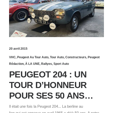
20 avril 2015
VHC
,
Peugeot Au Tour Auto
,
Tour Auto
,
Constructeurs
,
Peugeot
Rédaction
,
À LA UNE
,
Rallyes
,
Sport Auto
PEUGEOT 204 : UN
TOUR D’HONNEUR
POUR SES 50 ANS…
Il était une fois la Peugeot 204... La berline au
lion qui est apparue en avril 1965 a déjà 50 ans. A notre