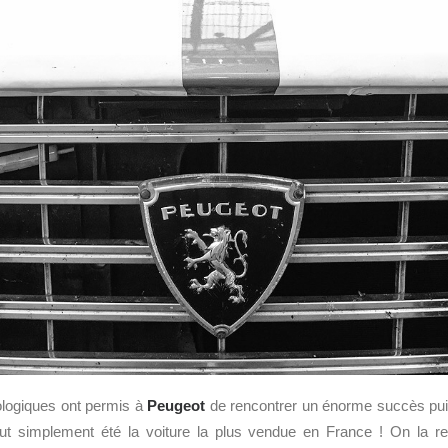
logiques ont permis à
Peugeot
de rencontrer un énorme succès pui
ut simplement été la voiture la plus vendue en France ! On la re