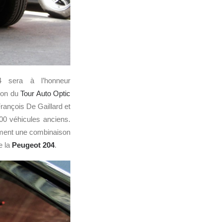
4 sera à l’honneur
tion du
Tour Auto Optic
ançois De Gaillard et
00 véhicules anciens.
ement une combinaison
e la
Peugeot 204
.