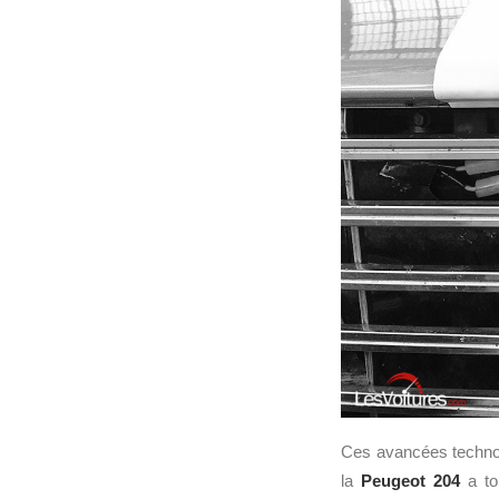
Ces avancées techno
la
Peugeot 204
a to