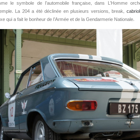
me le symbole de l’automobile française, dans L’Homme orch
emple. La 204 a été déclinée en plusieurs versions, break,
cabriol
uxe qui a fait le bonheur de l’Armée et de la Gendarmerie Nationale.