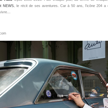
ot NEWS
, le récit de ses aventures. Car à 50 ans, l’icône 204 a 
 vivre…
.com