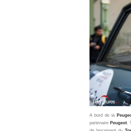
A bord de la
Peuge
partenaire
Peugeot
. 
de lancement du
To