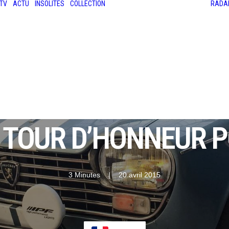
TV
ACTU
INSOLITES
COLLECTION
RADA
LES ANCIENNES
LE SALON RÉTROMOBILE
LE MANS CLASSIC
LE TOUR AUTO
N TOUR D’HONNEUR 
3 Minutes
|
20 avril 2015