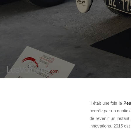
Il était une fois la
Peu
bercée par un quotidi
de revenir un instant
innovations. 2015 est