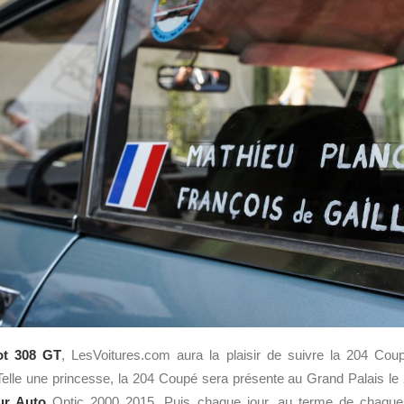
ot 308 GT
, LesVoitures.com aura la plaisir de suivre la 204 Co
Telle une princesse, la 204 Coupé sera présente au Grand Palais le 2
ur Auto
Optic 2000 2015. Puis chaque jour, au terme de chaque