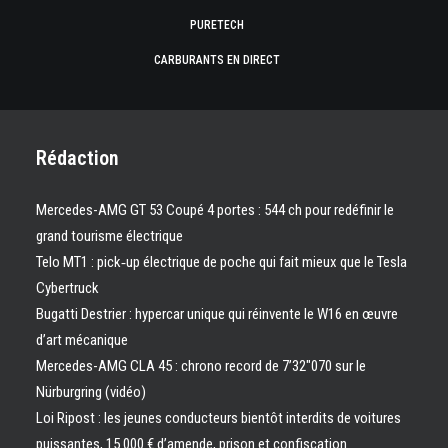
PURETECH
CARBURANTS EN DIRECT
Rédaction
Mercedes-AMG GT 53 Coupé 4 portes : 544 ch pour redéfinir le
grand tourisme électrique
Telo MT1 : pick‑up électrique de poche qui fait mieux que le Tesla
Cybertruck
Bugatti Destrier : hypercar unique qui réinvente le W16 en œuvre
d’art mécanique
Mercedes-AMG CLA 45 : chrono record de 7’32″070 sur le
Nürburgring (vidéo)
Loi Ripost : les jeunes conducteurs bientôt interdits de voitures
puissantes, 15 000 € d’amende, prison et confiscation