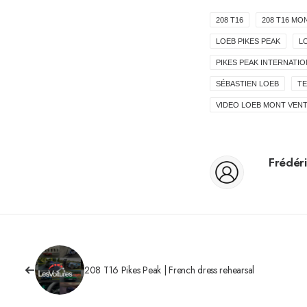
208 T16
208 T16 MO
LOEB PIKES PEAK
L
PIKES PEAK INTERNATIO
SÉBASTIEN LOEB
T
VIDEO LOEB MONT VEN
Frédéri
208 T16 Pikes Peak | French dress rehearsal