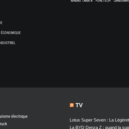
AIRBAG TAKATA
PURETECH
CARBURAN
GE
E ÉCONOMIQUE
NDUSTRIEL
TV
urisme électrique
Lotus Super Seven : La Légère
truck
La BYD Denza Z : quand la super