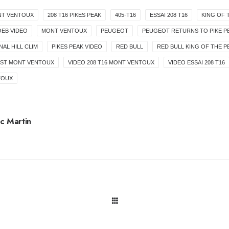
NT VENTOUX
208 T16 PIKES PEAK
405-T16
ESSAI 208 T16
KING OF 
OEB VIDEO
MONT VENTOUX
PEUGEOT
PEUGEOT RETURNS TO PIKE P
NAL HILL CLIM
PIKES PEAK VIDEO
RED BULL
RED BULL KING OF THE P
EST MONT VENTOUX
VIDEO 208 T16 MONT VENTOUX
VIDEO ESSAI 208 T16
TOUX
c Martin