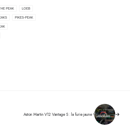
THE PEAK
LOEB
EAKS
PIKES-PEAK
EAK
Aston Martin V12 Vantage S : la furie jaune !