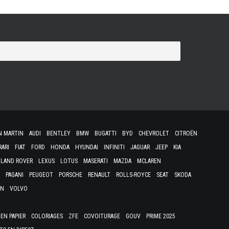
N MARTIN
AUDI
BENTLEY
BMW
BUGATTI
BYD
CHEVROLET
CITROËN
RARI
FIAT
FORD
HONDA
HYUNDAI
INFINITI
JAGUAR
JEEP
KIA
LAND ROVER
LEXUS
LOTUS
MASERATI
MAZDA
MCLAREN
PAGANI
PEUGEOT
PORSCHE
RENAULT
ROLLS-ROYCE
SEAT
SKODA
EN
VOLVO
EN PAPIER
COLORIAGES
ZFE
COVOITURAGE
GOUV
PRIME 2025