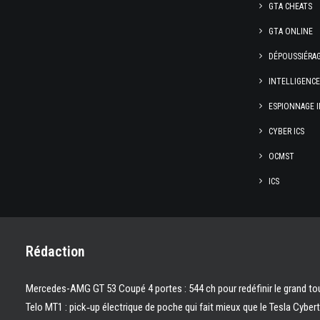
GTA CHEATS
GTA ONLINE
DÉPOUSSIÉRA
INTELLIGENC
ESPIONNAGE I
CYBER ICS
OCMST
ICS
Rédaction
Mercedes-AMG GT 53 Coupé 4 portes : 544 ch pour redéfinir le grand to
Telo MT1 : pick‑up électrique de poche qui fait mieux que le Tesla Cyber