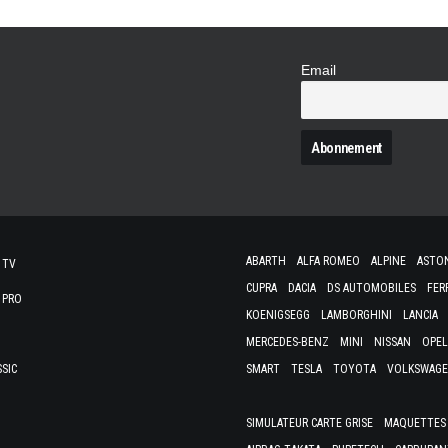
Email
N
ABARTH
ALFA ROMEO
ALPINE
ASTO
 TV
CUPRA
DACIA
DS AUTOMOBILES
FER
 PRO
KOENIGSEGG
LAMBORGHINI
LANCIA
MERCEDES-BENZ
MINI
NISSAN
OPEL
SSIC
SMART
TESLA
TOYOTA
VOLKSWAG
SIMULATEUR CARTE GRISE
MAQUETTES 