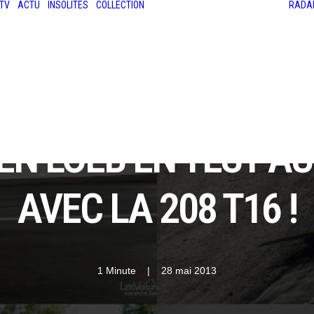
TV
ACTU
INSOLITES
COLLECTION
RADA
LES ANCIENNES
LE SALON RÉTROMOBILE
LE MANS CLASSIC
LE TOUR AUTO
IEN LOEB EN TEST 
AVEC LA 208 T16 !
1 Minute
|
28 mai 2013