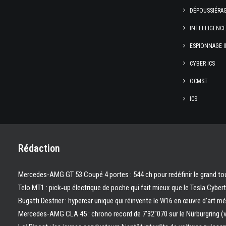
DÉPOUSSIÉRA
INTELLIGENC
ESPIONNAGE I
CYBER ICS
OCMST
ICS
Rédaction
Mercedes-AMG GT 53 Coupé 4 portes : 544 ch pour redéfinir le grand to
Telo MT1 : pick‑up électrique de poche qui fait mieux que le Tesla Cyber
Bugatti Destrier : hypercar unique qui réinvente le W16 en œuvre d’art m
Mercedes-AMG CLA 45 : chrono record de 7’32″070 sur le Nürburgring (