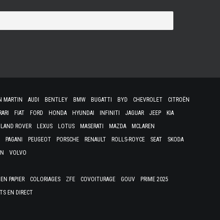
N MARTIN
AUDI
BENTLEY
BMW
BUGATTI
BYD
CHEVROLET
CITROËN
RARI
FIAT
FORD
HONDA
HYUNDAI
INFINITI
JAGUAR
JEEP
KIA
LAND ROVER
LEXUS
LOTUS
MASERATI
MAZDA
MCLAREN
PAGANI
PEUGEOT
PORSCHE
RENAULT
ROLLS-ROYCE
SEAT
SKODA
EN
VOLVO
EN PAPIER
COLORIAGES
ZFE
COVOITURAGE
GOUV
PRIME 2025
TS EN DIRECT