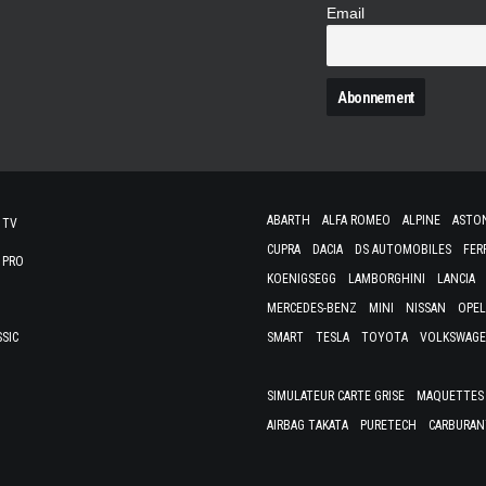
Email
N
ABARTH
ALFA ROMEO
ALPINE
ASTO
 TV
CUPRA
DACIA
DS AUTOMOBILES
FER
 PRO
KOENIGSEGG
LAMBORGHINI
LANCIA
MERCEDES-BENZ
MINI
NISSAN
OPEL
SSIC
SMART
TESLA
TOYOTA
VOLKSWAG
SIMULATEUR CARTE GRISE
MAQUETTES 
AIRBAG TAKATA
PURETECH
CARBURAN