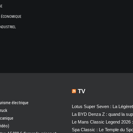
GE
E ÉCONOMIQUE
NDUSTRIEL
TV
urisme électrique
Lotus Super Seven : La Légère
truck
La BYD Denza Z : quand la super
écanique
Le Mans Classic Legend 2026 :
vidéo)
Spa Classic : Le Temple du Sp