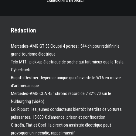
CARBURANTS EN DIRECT
Rédaction
Mercedes-AMG GT 53 Coupé 4 portes : 544 ch pour redéfinir le
grand tourisme électrique
Telo MT1 : pick‑up électrique de poche qui fait mieux que le Tesla
Cybertruck
Bugatti Destrier : hypercar unique qui réinvente le W16 en œuvre
d’art mécanique
Mercedes-AMG CLA 45 : chrono record de 7’32″070 sur le
Nürburgring (vidéo)
Loi Ripost : les jeunes conducteurs bientôt interdits de voitures
puissantes, 15 000 € d’amende, prison et confiscation
Citroën, Fiat et Opel : la direction assistée électrique peut
provoquer un incendie, rappel massif