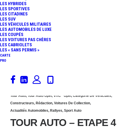
LES HYBRIDES
L’OPEL GT DEUXIÈME DU
LES SPORTIVES
LES CITADINES
LES SUV
CLASSEMENT FINAL
LES VÉHICULES MILITAIRES
LES AUTOMOBILES DE LUXE
LES COUPÉS
LES VOITURES PAS CHÈRES
LES CABRIOLETS
LES « SANS PERMIS »
CARTE
PRO
4 septembre 2020
Tour Auto
,
Tour Auto Opel
,
VHC
Opel
,
Catégorie De Véhicules
,
Constructeurs
,
Rédaction
,
Voitures De Collection
,
Actualités Automobiles
,
Rallyes
,
Sport Auto
TOUR AUTO – ETAPE 4