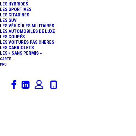
LES HYBRIDES
POINT SUR LE
LES SPORTIVES
LES CITADINES
LES SUV
MOUVEMENT « GILETS
LES VÉHICULES MILITAIRES
LES AUTOMOBILES DE LUXE
LES COUPÉS
JAUNES »
LES VOITURES PAS CHÈRES
LES CABRIOLETS
LES « SANS PERMIS »
CARTE
PRO
30 octobre 2018
Actualités Automobiles
,
Station Service
,
Rédaction
,
Polémiques
17 NOVEMBRE : LA
COLÈRE MONTERA-T-