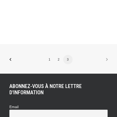
nouveaux chiffres concernant les tarifs des carburants.
Les prix du diesel et de l'essence partagent ainsi la même
tendance à la hausse. Ces données sont communiquées
de semaine en semaine. Comparativement à la semaine
précédente, le prix du diesel, qui,…
1
2
3
ABONNEZ-VOUS À NOTRE LETTRE
D'INFORMATION
Email