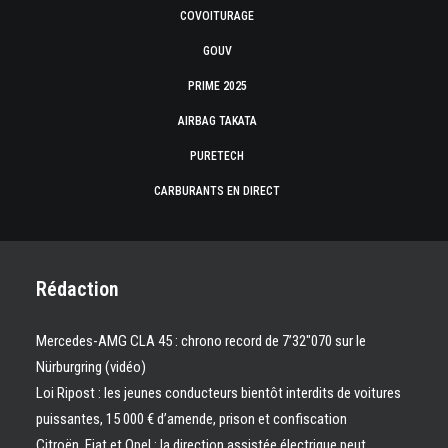
COVOITURAGE
GOUV
PRIME 2025
AIRBAG TAKATA
PURETECH
CARBURANTS EN DIRECT
Rédaction
Mercedes-AMG CLA 45 : chrono record de 7’32″070 sur le
Nürburgring (vidéo)
Loi Ripost : les jeunes conducteurs bientôt interdits de voitures
puissantes, 15 000 € d’amende, prison et confiscation
Citroën, Fiat et Opel : la direction assistée électrique peut