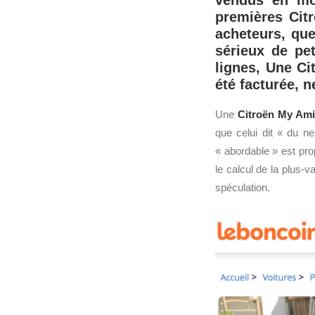
vendus en moi
premières Citr
acheteurs, que
sérieux de pe
lignes, Une Ci
été facturée, 
Une
Citroën
My
Ami
que celui dit « du n
« abordable » est pro
le calcul de la plus-
spéculation.