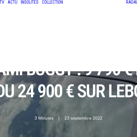
TV
ACTU
INSOLITES
COLLECTION
RADA
LES ANCIENNES
LE SALON RÉTROMOBILE
LE MANS CLASSIC
LE TOUR AUTO
MI BUGGY : 9 790 €
U 24 900 € SUR LE
3 Minutes
|
23 septembre 2022