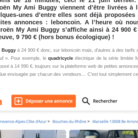
ns de 18 minutes, ceci le 21 juin dernier.
oën My Ami Buggy viennent d’être livrées à l
lques-unes d’entre elles sont déjà proposées s
tites annonces : leboncoin. A l’heure où nou
troën My Ami Buggy s’affiche ainsi à 24 900 € 
neuve, 9 790 € (hors bonus écologique) !
Buggy
à 24 900 € donc, sur leboncoin mais, d’autres à des tarifs 
euf ». Pour exemple, le
quadricycle
électrique de la série limitée
posé à 14 990 €, toujours sur la plateforme web de petites annonces
value envisagée par chacun des vendeurs… C’est tout simplement ce 