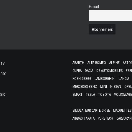
Email
N
ABARTH
ALFA ROMEO
ALPINE
ASTO
 TV
CUPRA
DACIA
DS AUTOMOBILES
FER
 PRO
KOENIGSEGG
LAMBORGHINI
LANCIA
MERCEDES-BENZ
MINI
NISSAN
OPEL
SSIC
SMART
TESLA
TOYOTA
VOLKSWAG
SIMULATEUR CARTE GRISE
MAQUETTES 
AIRBAG TAKATA
PURETECH
CARBURAN