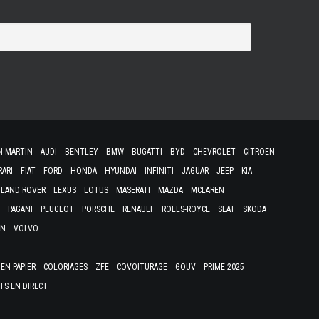
N MARTIN
AUDI
BENTLEY
BMW
BUGATTI
BYD
CHEVROLET
CITROËN
RARI
FIAT
FORD
HONDA
HYUNDAI
INFINITI
JAGUAR
JEEP
KIA
LAND ROVER
LEXUS
LOTUS
MASERATI
MAZDA
MCLAREN
PAGANI
PEUGEOT
PORSCHE
RENAULT
ROLLS-ROYCE
SEAT
SKODA
EN
VOLVO
EN PAPIER
COLORIAGES
ZFE
COVOITURAGE
GOUV
PRIME 2025
TS EN DIRECT