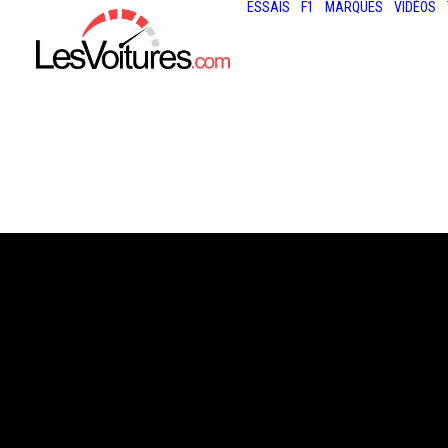
ESSAIS
F1
MARQUES
VIDÉOS
25 avril 2015
TOUR AUTO : LA
PEUGEOT 204 C