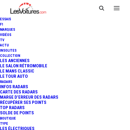
ESSAIS
F1
MARQUES
VIDÉOS
TV
ACTU
INSOLITES
COLLECTION
LES ANCIENNES
LE SALON RÉTROMOBILE
LE MANS CLASSIC
LE TOUR AUTO
RADARS
INFOS RADARS
CARTE DES RADARS
MARGE D’ERREUR DES RADARS
RÉCUPÉRER SES POINTS
TOP RADARS
10 mars 2018
SOLDE DE POINTS
BOUTIQUE
ŠKODA VISION X : UN
TYPE
LES ÉLECTRIQUES