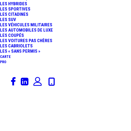
LES HYBRIDES
COLLECTION : LA FFVE
LES SPORTIVES
LES CITADINES
LES SUV
LANCE LE LABEL « VILLE
LES VÉHICULES MILITAIRES
LES AUTOMOBILES DE LUXE
LES COUPÉS
ET VILLAGE D’ACCUEIL
LES VOITURES PAS CHÈRES
LES CABRIOLETS
DES VÉHICULES
LES « SANS PERMIS »
CARTE
PRO
D’ÉPOQUE »
18 octobre 2021
Actualités Automobiles
,
Voitures De Collection
,
Salons Automobiles
,
Rédaction
Catégorie De Véhicules
EPOQU’AUTO :
RENDEZ-VOUS À