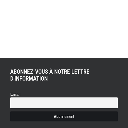
Le confinement peut avoir du bon, notamment pour avoir
le temps de bricoler ou de jardiner. Avec le soleil qui brille
ces derniers jours en Europe, entretenir son jardin est
l'activité principale de ceux qui ont la change de posséder
un petit coin de verdure. En Angleterre, un homme
confiné a ainsi déterré une vieille…
ABONNEZ-VOUS À NOTRE LETTRE
D'INFORMATION
Email