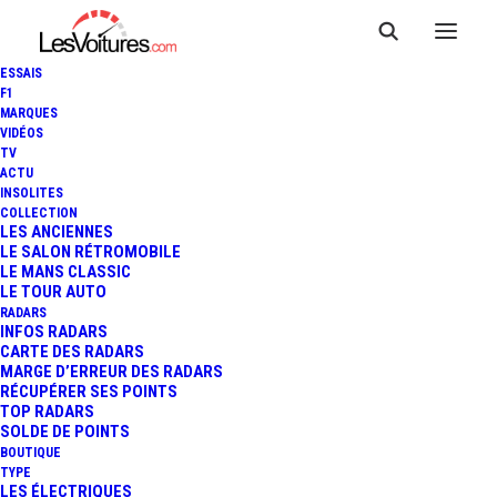
ESSAIS
F1
MARQUES
VIDÉOS
TV
ACTU
INSOLITES
BAC MONO R : PLAISIR
COLLECTION
LES ANCIENNES
LE SALON RÉTROMOBILE
SPORTIF "MADE IN ENGLAND"
LE MANS CLASSIC
LE TOUR AUTO
RADARS
INFOS RADARS
2 Minutes
|
6 juillet 2019
CARTE DES RADARS
MARGE D’ERREUR DES RADARS
RÉCUPÉRER SES POINTS
TOP RADARS
SOLDE DE POINTS
BOUTIQUE
FR
TYPE
LES ÉLECTRIQUES