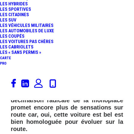
LES HYBRIDES
LES SPORTIVES
LES CITADINES
LES SUV
LES VÉHICULES MILITAIRES
LES AUTOMOBILES DE LUXE
LES COUPÉS
LES VOITURES PAS CHÈRES
LES CABRIOLETS
LES « SANS PERMIS »
CARTE
PRO
En marge du Festival of Speed de
Goodwood, la BAC Mono R a fait une
apparition très remarquée. Cette
déclinaison radicale de la monoplace
promet encore plus de sensations sur
route car, oui, cette voiture est bel est
bien homologuée pour évoluer sur la
route.