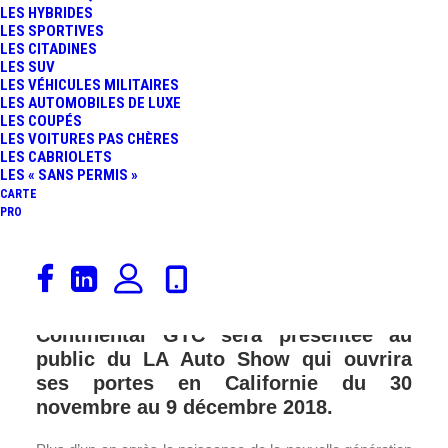
LES HYBRIDES
LES SPORTIVES
LES CITADINES
LES SUV
LES VÉHICULES MILITAIRES
LES AUTOMOBILES DE LUXE
LES COUPÉS
LES VOITURES PAS CHÈRES
LES CABRIOLETS
LES « SANS PERMIS »
CARTE
PRO
La Continental GT « enlève le haut » et
gagne un « C » pour « Convertible » et
« Cabriolet. La nouvelle Bentley
Continental GTC sera présentée au
public du LA Auto Show qui ouvrira
ses portes en Californie du 30
novembre au 9 décembre 2018.