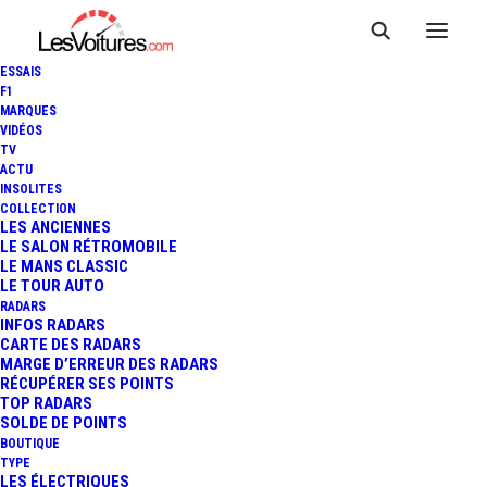
ESSAIS
F1
MARQUES
VIDÉOS
TV
ACTU
BENTLEY CONTINENTAL GTC
INSOLITES
COLLECTION
: L'HYPER-LUXE À CIEL
LES ANCIENNES
LE SALON RÉTROMOBILE
LE MANS CLASSIC
OUVERT
LE TOUR AUTO
RADARS
INFOS RADARS
CARTE DES RADARS
2 Minutes
|
27 novembre 2018
MARGE D’ERREUR DES RADARS
RÉCUPÉRER SES POINTS
TOP RADARS
SOLDE DE POINTS
BOUTIQUE
TYPE
LES ÉLECTRIQUES
FR