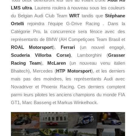
LMS ultra
. Laurens roulera à nouveau sous les couleurs
du Belgian Audi Club Team
WRT
tandis que
Stéphane
Ortelli
rejoindra l’équipe G-Drive Racing . Dans la
Catégorie Pro, la concurrence sera féroce avec des
représentants de BMW (AH Competiçoes Team Brasil et
ROAL Motorsport
),
Ferrari
(un nouvel engagé,
Scuderia Villorba Corse)
, Lamborghini (
Grasser
Racing Team
),
McLaren
(un nouveau venu italien
Bhaitech), Mercedes (
HTP Motorsport
), et les derniers
mais pas des moindres, les représentants Audi avec
Novadriver et Phoenix Racing. Ces derniers comptent
parmi leurs pilotes les anciens champions du monde FIA
GT1, Marc Basseng et Markus Winkelhock.