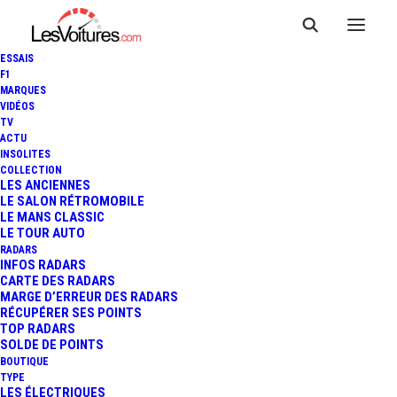
ESSAIS
F1
MARQUES
VIDÉOS
TV
ACTU
BLANCPAIN GT SERIES : UN
INSOLITES
COLLECTION
PLATEAU D'EXCEPTION POUR
LES ANCIENNES
LE SALON RÉTROMOBILE
LE MANS CLASSIC
LA SAISON 2014 !
LE TOUR AUTO
RADARS
INFOS RADARS
CARTE DES RADARS
11 Minutes
|
4 avril 2014
MARGE D’ERREUR DES RADARS
RÉCUPÉRER SES POINTS
TOP RADARS
SOLDE DE POINTS
BOUTIQUE
TYPE
LES ÉLECTRIQUES
FR