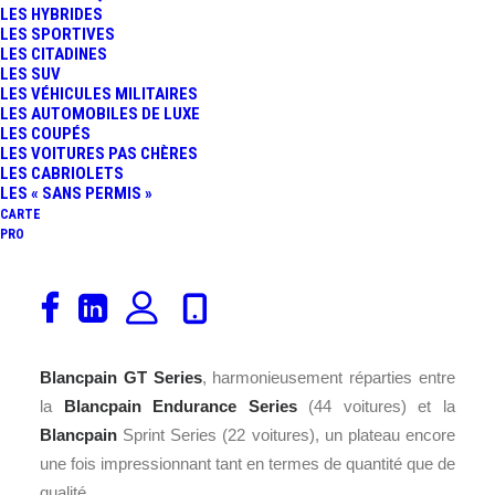
LES HYBRIDES
LES SPORTIVES
LES CITADINES
LES SUV
LES VÉHICULES MILITAIRES
LES AUTOMOBILES DE LUXE
LES COUPÉS
LES VOITURES PAS CHÈRES
LES CABRIOLETS
LES « SANS PERMIS »
CARTE
PRO
SRO Motorsports Group vient de publier la liste des
engagés de la
Blancpain GT Series
2014, pour la saison
complète. Au total, 66 voitures seront présentes en
Blancpain GT Series
, harmonieusement réparties entre
la
Blancpain Endurance Series
(44 voitures) et la
Blancpain
Sprint Series (22 voitures), un plateau encore
une fois impressionnant tant en termes de quantité que de
qualité.