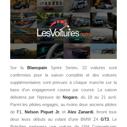
Sur la
Blancpain
Sprint Series, 22 voitures sont
confirmées pour la saison complète et des voitures
supplémentaires sont prévues à chaque manche sur la
base d’un engagement course par course. La saison
débutera par l’épreuve de
Nogaro
, du 18 au 21 avril.
Parmi les pilotes engagés, au moins deux anciens pilotes
de
F1
,
Nelson Piquet Jr.
et
Alex Zanardi
, feront tous
deux leurs débuts au volant d’une BMW Z4
GT3
. Le
Brésilien partagera une voiture de l’AH Competiçoes